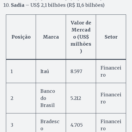
Sadia
– US$ 2,1 bilhões (R$ 11,6 bilhões)
Valor de
Mercad
Posição
Marca
o (US$
Setor
milhões
)
Financei
1
Itaú
8.597
ro
Banco
Financei
2
do
5.212
ro
Brasil
Bradesc
Financei
3
4.705
o
ro