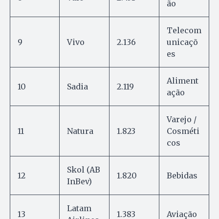
ão
Telecom
9
Vivo
2.136
unicaçõ
es
Aliment
10
Sadia
2.119
ação
Varejo /
11
Natura
1.823
Cosméti
cos
Skol (AB
12
1.820
Bebidas
InBev)
Latam
13
1.383
Aviação