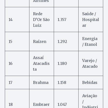
Airlines
Rede
Saúde /
14
D’Or São
1.357
Hospital
Luiz
ar
Energia
15
Raízen
1.292
/ Etanol
Assaí
Varejo /
16
Atacadis
1.180
Atacado
ta
17
Brahma
1.158
Bebidas
Aviação
/
18
Embraer
1.047
Indústri