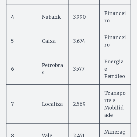
Financei
4
Nubank
3.990
ro
Financei
5
Caixa
3.674
ro
Energia
Petrobra
6
3.577
e
s
Petróleo
Transpo
rte e
7
Localiza
2.569
Mobilid
ade
Mineraç
8
Vale
2.451