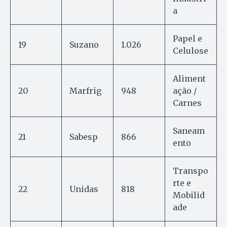
a
Papel e
19
Suzano
1.026
Celulose
Aliment
20
Marfrig
948
ação /
Carnes
Saneam
21
Sabesp
866
ento
Transpo
rte e
22
Unidas
818
Mobilid
ade