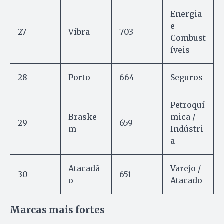
Energia
e
27
Vibra
703
Combust
íveis
28
Porto
664
Seguros
Petroquí
Braske
mica /
29
659
m
Indústri
a
Atacadã
Varejo /
30
651
o
Atacado
Marcas mais fortes