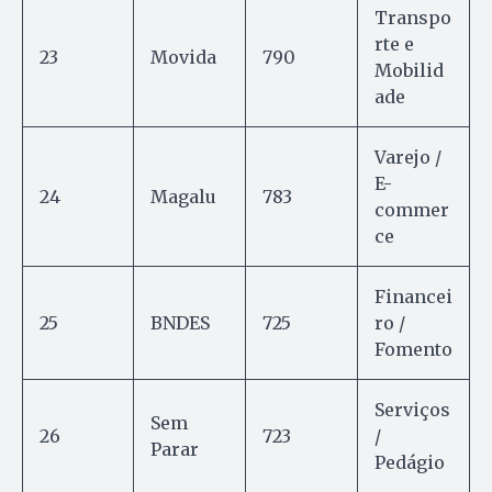
Transpo
rte e
23
Movida
790
Mobilid
ade
Varejo /
E-
24
Magalu
783
commer
ce
Financei
25
BNDES
725
ro /
Fomento
Serviços
Sem
26
723
/
Parar
Pedágio