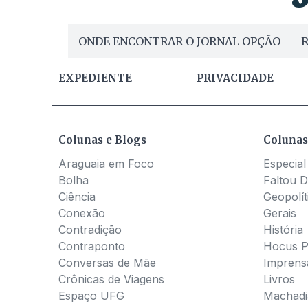
ONDE ENCONTRAR O JORNAL OPÇÃO
R
EXPEDIENTE
PRIVACIDADE
Colunas e Blogs
Colunas
Araguaia em Foco
Especial
Bolha
Faltou D
Ciência
Geopolít
Conexão
Gerais
Contradição
História
Contraponto
Hocus 
Conversas de Mãe
Imprens
Crônicas de Viagens
Livros
Espaço UFG
Machadia