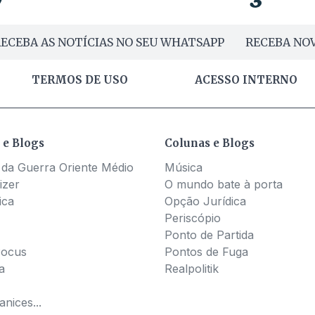
ECEBA AS NOTÍCIAS NO SEU WHATSAPP
RECEBA NOV
TERMOS DE USO
ACESSO INTERNO
 e Blogs
Colunas e Blogs
 da Guerra Oriente Médio
Música
izer
O mundo bate à porta
ica
Opção Jurídica
Periscópio
Ponto de Partida
Pocus
Pontos de Fuga
a
Realpolitik
nices...