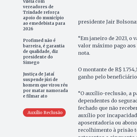
Vilela com
vereadores de
Trindade reforça
apoio do município
presidente Jair Bolsona
ao emedebista para
2026
“Em janeiro de 2023, o v
Profimed não é
valor máximo pago aos b
barreira, é garantia
de qualidade, diz
nota.
presidente do
Simego
O montante de R$ 1.754,1
Justiça de Jataí
ganho pelo beneficiário
suspende júri de
homem que virou réu
por matar namorada
“O auxílio-reclusão, a pa
e filmar ato
dependentes do segurad
fechado que não recebe
Auxílio Reclusão
auxílio por incapacidad
aposentadoria ou abono
recolhimento à prisão te