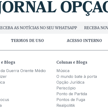
ECEBA AS NOTÍCIAS NO SEU WHATSAPP
RECEBA NOV
TERMOS DE USO
ACESSO INTERNO
 e Blogs
Colunas e Blogs
 da Guerra Oriente Médio
Música
izer
O mundo bate à porta
ica
Opção Jurídica
Periscópio
Ponto de Partida
Pocus
Pontos de Fuga
a
Realpolitik