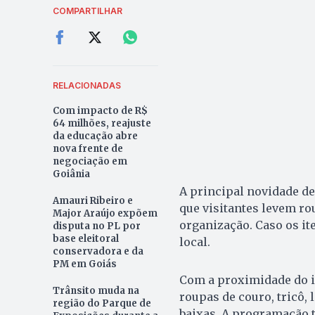
COMPARTILHAR
RELACIONADAS
Com impacto de R$
64 milhões, reajuste
da educação abre
nova frente de
negociação em
Goiânia
A principal novidade de
Amauri Ribeiro e
que visitantes levem ro
Major Araújo expõem
organização. Caso os it
disputa no PL por
base eleitoral
local.
conservadora e da
PM em Goiás
Com a proximidade do i
Trânsito muda na
roupas de couro, tricô, 
região do Parque de
baixas. A programação 