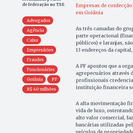
de federação no TSE
Empresas de confecção d
em Goiânia
Advogados
As três camadas do grup
Agência
parte operacional (fina
Caixa
públicos) e laranjas, s
13 endereços da capital
Empresários
Fraudes
A PF apontou que a org
Funcionários
agropecuários através 
Goiânia
PF
profissionais credencia
instituição financeira 
R$ 40 milhões
A alta movimentação fi
vida de luxo, ostentand
alto valor comercial, f
bancárias utilizadas pe
veículos de propriedad