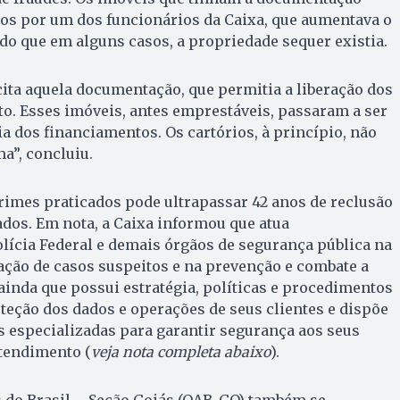
dos por um dos funcionários da Caixa, que aumentava o
o que em alguns casos, a propriedade sequer existia.
ita aquela documentação, que permitia a liberação dos
o. Esses imóveis, antes emprestáveis, passaram a ser
a dos financiamentos. Os cartórios, à princípio, não
a”, concluiu.
rimes praticados pode ultrapassar 42 anos de reclusão
ados. Em nota, a Caixa informou que atua
lícia Federal e demais órgãos de segurança pública na
gação de casos suspeitos e na prevenção e combate a
 ainda que possui estratégia, políticas e procedimentos
teção dos dados e operações de seus clientes e dispõe
s especializadas para garantir segurança aos seus
atendimento (
veja nota completa abaixo
).
do Brasil – Seção Goiás (OAB-GO) também se