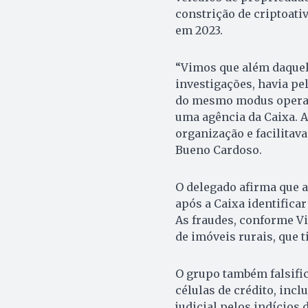
constrição de criptoati
em 2023.
“Vimos que além daquela
investigações, havia pe
do mesmo modus operan
uma agência da Caixa. A
organização e facilitav
Bueno Cardoso.
O delegado afirma que 
após a Caixa identifica
As fraudes, conforme V
de imóveis rurais, que t
O grupo também falsific
células de crédito, inc
judicial pelos indícios