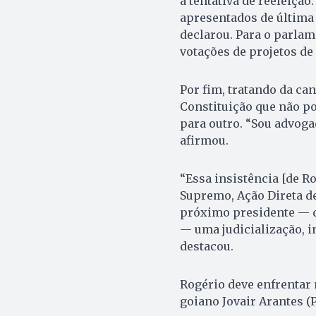
a tentativa de reeleição
apresentados de última h
declarou. Para o parlam
votações de projetos de
Por fim, tratando da can
Constituição que não p
para outro. “Sou advoga
afirmou.
“Essa insistência [de R
Supremo, Ação Direta de
próximo presidente — qu
— uma judicialização, in
destacou.
Rogério deve enfrentar 
goiano Jovair Arantes (P