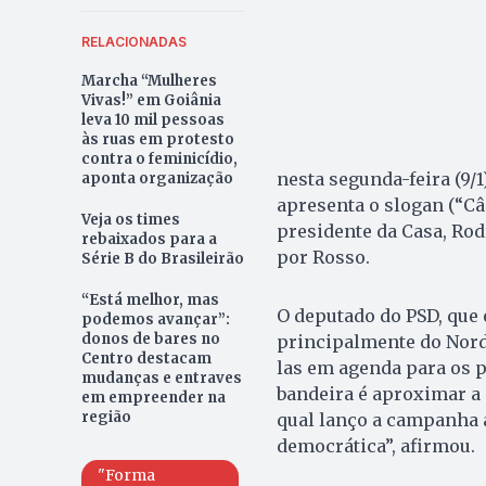
RELACIONADAS
Marcha “Mulheres
Vivas!” em Goiânia
leva 10 mil pessoas
às ruas em protesto
contra o feminicídio,
nesta segunda-feira (9/
aponta organização
apresenta o slogan (“Câm
Veja os times
presidente da Casa, Rod
rebaixados para a
por Rosso.
Série B do Brasileirão
“Está melhor, mas
O deputado do PSD, que 
podemos avançar”:
donos de bares no
principalmente do Nor
Centro destacam
las em agenda para os p
mudanças e entraves
bandeira é aproximar a
em empreender na
região
qual lanço a campanha 
democrática”, afirmou.
"Forma