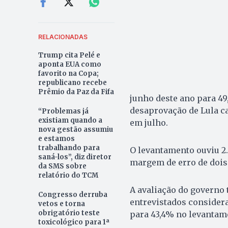
RELACIONADAS
Trump cita Pelé e
aponta EUA como
favorito na Copa;
republicano recebe
Prêmio da Paz da Fifa
junho deste ano para 49
desaprovação de Lula ca
“Problemas já
existiam quando a
em julho.
nova gestão assumiu
e estamos
trabalhando para
O levantamento ouviu 2.8
saná-los”, diz diretor
margem de erro de dois
da SMS sobre
relatório do TCM
A avaliação do governo
Congresso derruba
entrevistados consider
vetos e torna
obrigatório teste
para 43,4% no levantame
toxicológico para 1ª