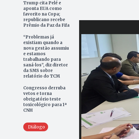
Trump cita Pelé e
aponta EUA como
favorito na Copa;
republicano recebe
Prêmio da Paz da Fifa
“Problemas já
existiam quando a
nova gestão assumiu
e estamos
trabalhando para
saná-los”, diz diretor
da SMS sobre
relatório do TCM
Congresso derruba
vetos e torna
obrigatório teste
toxicológico para 1ª
CNH
Diálogo