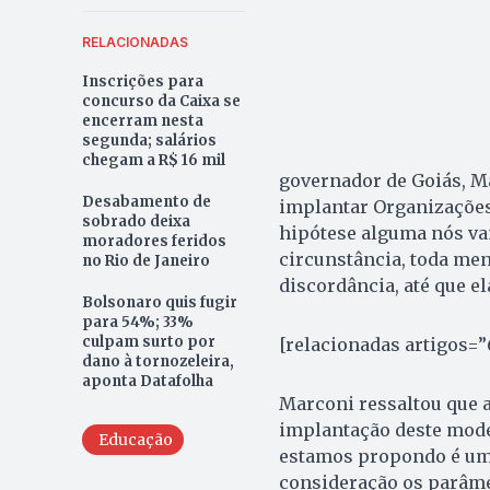
RELACIONADAS
Inscrições para
concurso da Caixa se
encerram nesta
segunda; salários
chegam a R$ 16 mil
governador de Goiás, Ma
Desabamento de
implantar Organizações 
sobrado deixa
hipótese alguma nós va
moradores feridos
circunstância, toda me
no Rio de Janeiro
discordância, até que el
Bolsonaro quis fugir
para 54%; 33%
culpam surto por
[relacionadas artigos=”
dano à tornozeleira,
aponta Datafolha
Marconi ressaltou que a
implantação deste mode
Educação
estamos propondo é uma
consideração os parâme