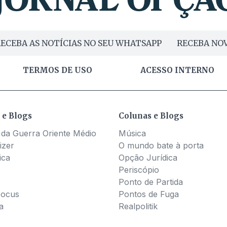
ECEBA AS NOTÍCIAS NO SEU WHATSAPP
RECEBA NOV
TERMOS DE USO
ACESSO INTERNO
 e Blogs
Colunas e Blogs
 da Guerra Oriente Médio
Música
izer
O mundo bate à porta
ica
Opção Jurídica
Periscópio
Ponto de Partida
Pocus
Pontos de Fuga
a
Realpolitik