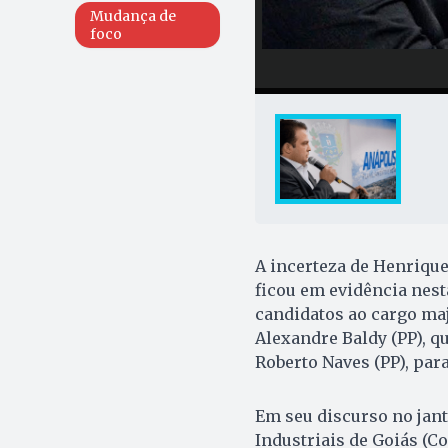
Mudança de
foco
A incerteza de Henrique
ficou em evidência nesta
candidatos ao cargo maj
Alexandre Baldy (PP), q
Roberto Naves (PP), par
Em seu discurso no jant
Industriais de Goiás (