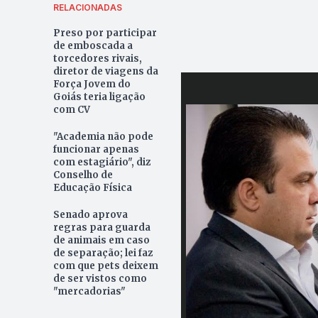
RELACIONADAS
Preso por participar
de emboscada a
torcedores rivais,
diretor de viagens da
Força Jovem do
Goiás teria ligação
com CV
"Academia não pode
funcionar apenas
com estagiário", diz
Conselho de
Educação Física
Senado aprova
regras para guarda
de animais em caso
de separação; lei faz
com que pets deixem
de ser vistos como
"mercadorias"