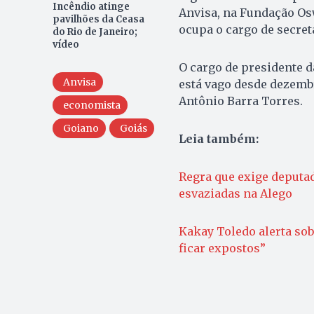
Incêndio atinge
Anvisa, na Fundação Osw
pavilhões da Ceasa
ocupa o cargo de secret
do Rio de Janeiro;
vídeo
O cargo de presidente d
Anvisa
está vago desde dezemb
Antônio Barra Torres.
economista
Goiano
Goiás
Leia também:
Regra que exige deputa
esvaziadas na Alego
Kakay Toledo alerta sob
ficar expostos”