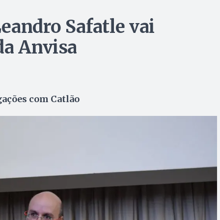
eandro Safatle vai
da Anvisa
igações com Catlão