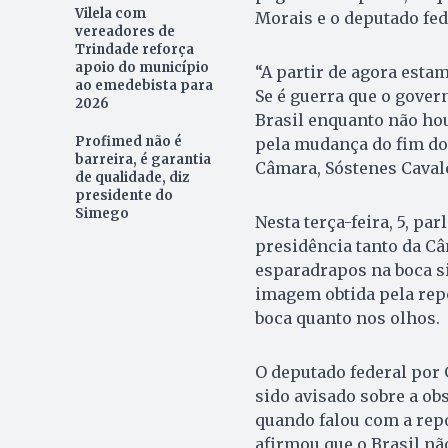
Vilela com
Morais e o deputado fed
vereadores de
Trindade reforça
apoio do município
“A partir de agora esta
ao emedebista para
Se é guerra que o gover
2026
Brasil enquanto não hou
Profimed não é
pela mudança do fim do 
barreira, é garantia
Câmara, Sóstenes Cavalc
de qualidade, diz
presidente do
Simego
Nesta terça-feira, 5, p
presidência tanto da C
esparadrapos na boca s
imagem obtida pela re
boca quanto nos olhos.
O deputado federal por G
sido avisado sobre a ob
quando falou com a repo
afirmou que o Brasil n