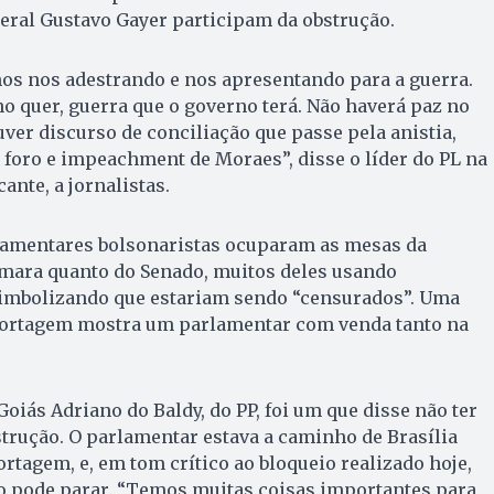
eral Gustavo Gayer participam da obstrução.
mos nos adestrando e nos apresentando para a guerra.
no quer, guerra que o governo terá. Não haverá paz no
ver discurso de conciliação que passe pela anistia,
foro e impeachment de Moraes”, disse o líder do PL na
ante, a jornalistas.
arlamentares bolsonaristas ocuparam as mesas da
âmara quanto do Senado, muitos deles usando
imbolizando que estariam sendo “censurados”. Uma
portagem mostra um parlamentar com venda tanto na
oiás Adriano do Baldy, do PP, foi um que disse não ter
strução. O parlamentar estava a caminho de Brasília
rtagem, e, em tom crítico ao bloqueio realizado hoje,
ão pode parar. “Temos muitas coisas importantes para