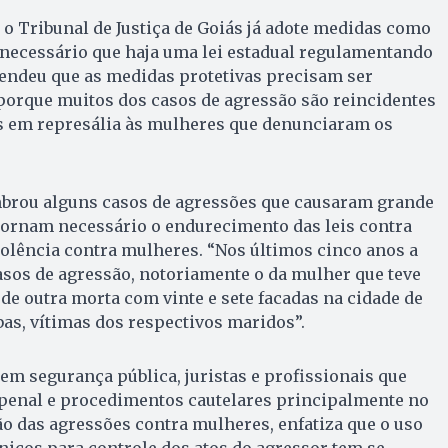
 o Tribunal de Justiça de Goiás já adote medidas como
é necessário que haja uma lei estadual regulamentando
fendeu que as medidas protetivas precisam ser
porque muitos dos casos de agressão são reincidentes
os em represália às mulheres que denunciaram os
brou alguns casos de agressões que causaram grande
tornam necessário o endurecimento das leis contra
olência contra mulheres. “Nos últimos cinco anos a
asos de agressão, notoriamente o da mulher que teve
 de outra morta com vinte e sete facadas na cidade de
as, vítimas dos respectivos maridos”.
 em segurança pública, juristas e profissionais que
penal e procedimentos cautelares principalmente no
ão das agressões contra mulheres, enfatiza que o uso
icos para controle dos atos do agressor tem se