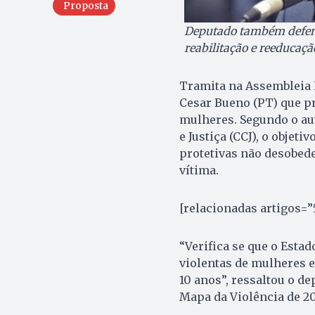
Proposta
Deputado também defend
reabilitação e reeducaçã
Tramita na Assembleia L
Cesar Bueno (PT) que p
mulheres. Segundo o aut
e Justiça (CCJ), o objet
protetivas não desobede
vítima.
[relacionadas artigos=”5
“Verifica se que o Esta
violentas de mulheres 
10 anos”, ressaltou o de
Mapa da Violência de 20