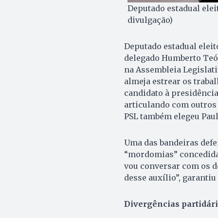
Deputado estadual elei
divulgação)
Deputado estadual eleito
delegado Humberto Teóf
na Assembleia Legislat
almeja estrear os traba
candidato à presidência
articulando com outros 
PSL também elegeu Paul
Uma das bandeiras defe
“mordomias” concedidas
vou conversar com os d
desse auxílio”, garanti
Divergências partidár