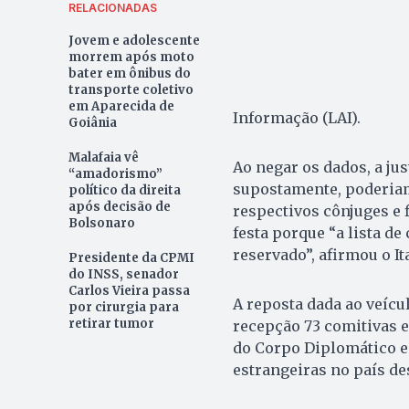
RELACIONADAS
Jovem e adolescente
morrem após moto
bater em ônibus do
transporte coletivo
em Aparecida de
Informação (LAI).
Goiânia
Malafaia vê
Ao negar os dados, a jus
“amadorismo”
supostamente, poderiam 
político da direita
após decisão de
respectivos cônjuges e 
Bolsonaro
festa porque “a lista d
reservado”, afirmou o I
Presidente da CPMI
do INSS, senador
Carlos Vieira passa
A reposta dada ao veícu
por cirurgia para
retirar tumor
recepção 73 comitivas e
do Corpo Diplomático e
estrangeiras no país de