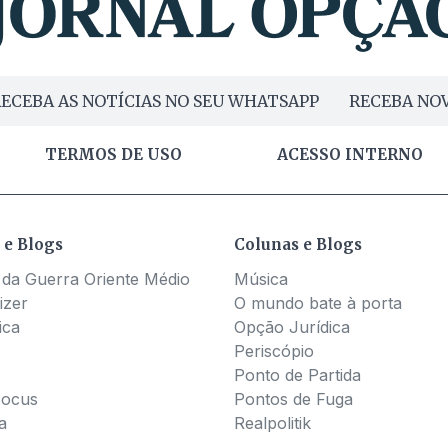
ECEBA AS NOTÍCIAS NO SEU WHATSAPP
RECEBA NOV
TERMOS DE USO
ACESSO INTERNO
 e Blogs
Colunas e Blogs
 da Guerra Oriente Médio
Música
izer
O mundo bate à porta
ica
Opção Jurídica
Periscópio
Ponto de Partida
Pocus
Pontos de Fuga
a
Realpolitik