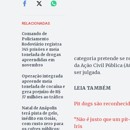
RELACIONADAS
Comando de
Policiamento
Rodoviário registra
345 prisões e meia
tonelada de drogas
categoria pretende se r
apreendidas em
da Ação Civil Pública (
novembro
ser julgada.
Operação integrada
apreende meia
tonelada de cocaína e
LEIA TAMBÉM
gera prejuízo de R$
37 milhões ao tráfico
Pit dogs são reconheci
Natal de Anápolis
terá pista de gelo,
inédito em Goiás,
“Não é justo que um pit
com custo zero para
Iris
os cofres públicos;