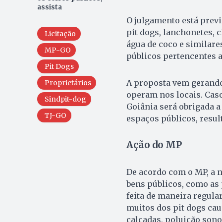
assista
O julgamento está previ
pit dogs, lanchonetes, c
Licitação
água de coco e similar
MP-GO
públicos pertencentes a
Pit Dogs
A proposta vem gerando
Proprietários
operam nos locais. Caso 
Sindpit-dog
Goiânia será obrigada a
TJ-GO
espaços públicos, resu
Ação do MP
De acordo com o MP, a n
bens públicos, como as 
feita de maneira regular
muitos dos pit dogs ca
calçadas, poluição son