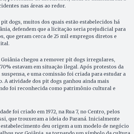
cidentes nas áreas ao redor.
 pit dogs, muitos dos quais estão estabelecidos há
nia, defendem que a licitação seria prejudicial para
s, que geram cerca de 25 mil empregos diretos e
ital.
e Goiânia chegou a remover pit dogs irregulares,
 70% estavam em situação ilegal. Após protestos da
i suspensa, e uma comissão foi criada para estudar a
o. A atividade dos pit dogs ganhou ainda mais
ndo foi reconhecida como patrimônio cultural e
dade foi criado em 1972, na Rua 7, no Centro, pelos
ssi, que trouxeram a ideia do Paraná. Inicialmente
 o estabelecimento deu origem a um modelo de negócio
alhou por Goiânia, se tornando um símbolo da cultura