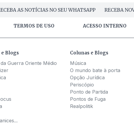
ECEBA AS NOTÍCIAS NO SEU WHATSAPP
RECEBA NOV
TERMOS DE USO
ACESSO INTERNO
 e Blogs
Colunas e Blogs
 da Guerra Oriente Médio
Música
izer
O mundo bate à porta
ica
Opção Jurídica
Periscópio
Ponto de Partida
Pocus
Pontos de Fuga
a
Realpolitik
nices...