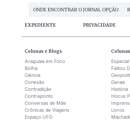
ONDE ENCONTRAR O JORNAL OPÇÃO
R
EXPEDIENTE
PRIVACIDADE
Colunas e Blogs
Colunas
Araguaia em Foco
Especial
Bolha
Faltou D
Ciência
Geopolít
Conexão
Gerais
Contradição
História
Contraponto
Hocus 
Conversas de Mãe
Imprens
Crônicas de Viagens
Livros
Espaço UFG
Machadia