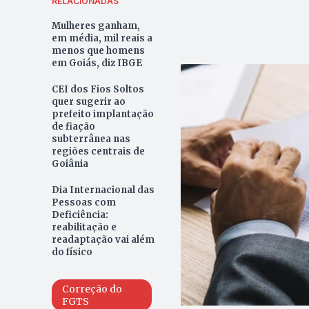
RELACIONADAS
Mulheres ganham,
em média, mil reais a
menos que homens
em Goiás, diz IBGE
CEI dos Fios Soltos
quer sugerir ao
prefeito implantação
de fiação
subterrânea nas
regiões centrais de
Goiânia
Dia Internacional das
Pessoas com
Deficiência:
reabilitação e
readaptação vai além
do físico
Correção do
FGTS