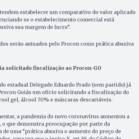
etendem estabelecer um comparativo do valor aplicado
enciando se o estabelecimento comercial está
usiva sua margem de lucro”.
ados serão autuados pelo Procon como prática abusiva
a solicitado fiscalização ao Procon-GO
do estadual Delegado Eduardo Prado (sem partido) já
ocon Goiás um ofício solicitando a fiscalização do
ool gel, álcool 70% e máscaras descartáveis.
entar, a pandemia do novo coronavírus aumentou a
, o que demonstra preocupação por parte da
ta de uma “prática abusiva o aumento do preço de
dos, uma vez que o inciso X, art.39, do Código de