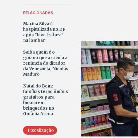
RELACIONADAS
Marina Silva é
hospitalizada no DF
após "leve fratura"
na lombar
Saiba quem é o
goiano que articula a
renúncia do ditador
da Venezuela, Nicolás
Maduro
Natal do Bem:
famílias terão ônibus
gratuitos para
buscarem
brinquedos no
Goiânia Arena
Fiscalização