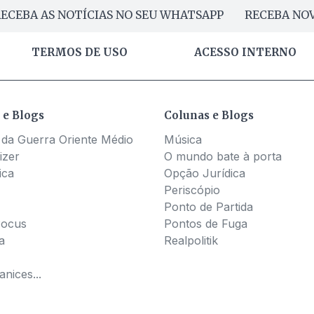
ECEBA AS NOTÍCIAS NO SEU WHATSAPP
RECEBA NOV
TERMOS DE USO
ACESSO INTERNO
 e Blogs
Colunas e Blogs
 da Guerra Oriente Médio
Música
izer
O mundo bate à porta
ica
Opção Jurídica
Periscópio
Ponto de Partida
Pocus
Pontos de Fuga
a
Realpolitik
nices...