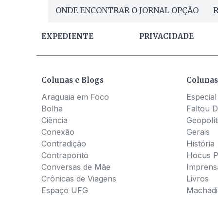
ONDE ENCONTRAR O JORNAL OPÇÃO
R
EXPEDIENTE
PRIVACIDADE
Colunas e Blogs
Colunas
Araguaia em Foco
Especial
Bolha
Faltou D
Ciência
Geopolít
Conexão
Gerais
Contradição
História
Contraponto
Hocus 
Conversas de Mãe
Imprens
Crônicas de Viagens
Livros
Espaço UFG
Machadia