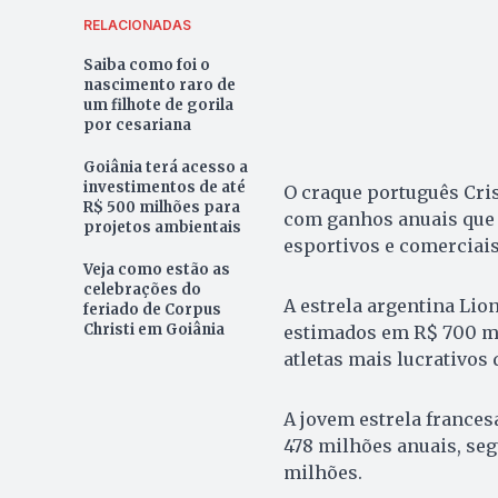
RELACIONADAS
Saiba como foi o
nascimento raro de
um filhote de gorila
por cesariana
Goiânia terá acesso a
investimentos de até
O craque português Cris
R$ 500 milhões para
com ganhos anuais que 
projetos ambientais
esportivos e comerciais
Veja como estão as
celebrações do
A estrela argentina Li
feriado de Corpus
Christi em Goiânia
estimados em R$ 700 mi
atletas mais lucrativos 
A jovem estrela frances
478 milhões anuais, se
milhões.