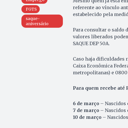
Mesmo quem já está em 
referente ao vínculo an
FGTS
estabelecido pela medid
saque-
aniversário
Para consultar o saldo d
valores liberados pode
SAQUE DEP 50A.
Caso haja dificuldades 
Caixa Econômica Federal
metropolitanas) e 0800 
Para quem recebe até R
6 de março
– Nascidos e
7 de março
– Nascidos e
10 de março
– Nascidos