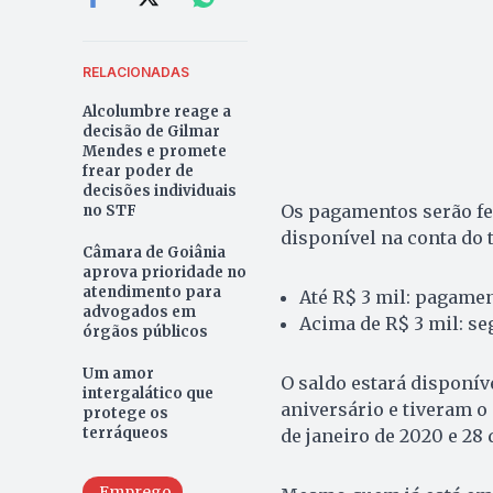
RELACIONADAS
Alcolumbre reage a
decisão de Gilmar
Mendes e promete
frear poder de
decisões individuais
Os pagamentos serão fe
no STF
disponível na conta do 
Câmara de Goiânia
aprova prioridade no
atendimento para
Até R$ 3 mil: pagamen
advogados em
Acima de R$ 3 mil: seg
órgãos públicos
Um amor
O saldo estará disponív
intergalático que
aniversário e tiveram o
protege os
terráqueos
de janeiro de 2020 e 28 
Emprego