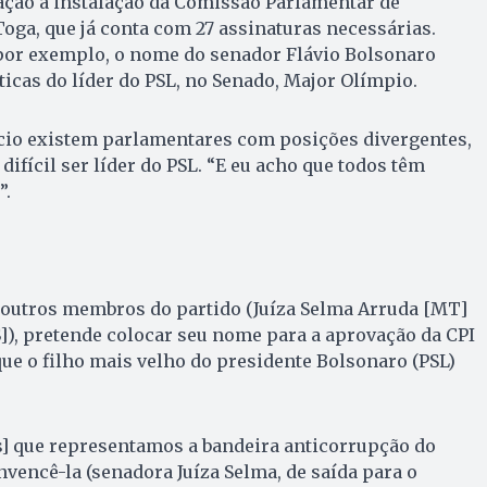
ação à instalação da Comissão Parlamentar de
Toga, que já conta com 27 assinaturas necessárias.
 por exemplo, o nome do senador Flávio Bolsonaro
íticas do líder do PSL, no Senado, Major Olímpio.
ício existem parlamentares com posições divergentes,
difícil ser líder do PSL. “E eu acho que todos têm
”.
 outros membros do partido (Juíza Selma Arruda [MT]
), pretende colocar seu nome para a aprovação da CPI
que o filho mais velho do presidente Bolsonaro (PSL)
s] que representamos a bandeira anticorrupção do
nvencê-la (senadora Juíza Selma, de saída para o