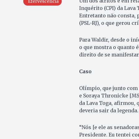
Um dos atritos é em rel
Efervescência
Inquérito (CPI) da Lava 
Entretanto não consta,
(PSL-RJ), o que gerou cr
Para Waldir, desde o in
o que mostra o quanto é 
direito de se manifestar
Caso
Olímpio, que junto com
e Soraya Thronicke [MS]
da Lava Toga, afirmou, 
deveria sair da legenda.
“Nós [e ele as senadora
Presidente. Eu tentei co