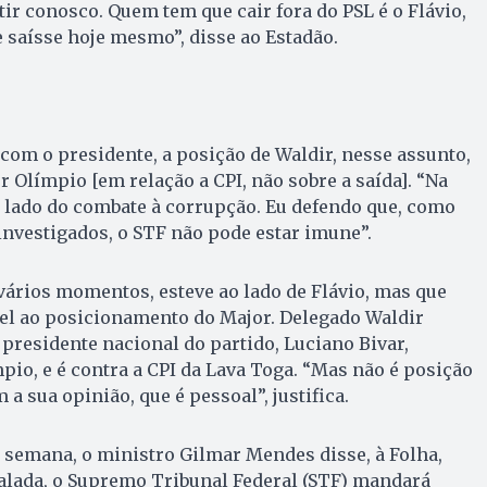
tir conosco. Quem tem que cair fora do PSL é o Flávio,
e saísse hoje mesmo”, disse ao Estadão.
om o presidente, a posição de Waldir, nesse assunto,
 Olímpio [em relação a CPI, não sobre a saída]. “Na
o lado do combate à corrupção. Eu defendo que, como
nvestigados, o STF não pode estar imune”.
 vários momentos, esteve ao lado de Flávio, mas que
vel ao posicionamento do Major. Delegado Waldir
 presidente nacional do partido, Luciano Bivar,
io, e é contra a CPI da Lava Toga. “Mas não é posição
a sua opinião, que é pessoal”, justifica.
de semana, o ministro Gilmar Mendes disse, à Folha,
stalada, o Supremo Tribunal Federal (STF) mandará