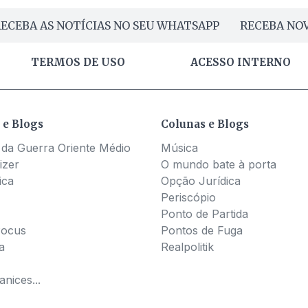
ECEBA AS NOTÍCIAS NO SEU WHATSAPP
RECEBA NOV
TERMOS DE USO
ACESSO INTERNO
 e Blogs
Colunas e Blogs
 da Guerra Oriente Médio
Música
izer
O mundo bate à porta
ica
Opção Jurídica
Periscópio
Ponto de Partida
Pocus
Pontos de Fuga
a
Realpolitik
nices...