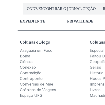
ONDE ENCONTRAR O JORNAL OPÇÃO
R
EXPEDIENTE
PRIVACIDADE
Colunas e Blogs
Colunas
Araguaia em Foco
Especial
Bolha
Faltou D
Ciência
Geopolít
Conexão
Gerais
Contradição
História
Contraponto
Hocus 
Conversas de Mãe
Imprens
Crônicas de Viagens
Livros
Espaço UFG
Machadia