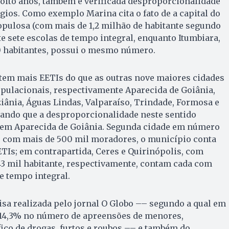
 oito anos, também é verificada desproporcionalidade
égios. Como exemplo Marina cita o fato de a capital do
opulosa (com mais de 1,2 milhão de habitante segundo
e sete escolas de tempo integral, enquanto Itumbiara,
0 habitantes, possui o mesmo número.
 tem mais EETIs do que as outras nove maiores cidades
pulacionais, respectivamente Aparecida de Goiânia,
ziânia, Águas Lindas, Valparaíso, Trindade, Formosa e
tando que a desproporcionalidade neste sentido
em Aparecida de Goiânia. Segunda cidade em número
o, com mais de 500 mil moradores, o município conta
TIs; em contrapartida, Ceres e Quirinópolis, com
43 mil habitante, respectivamente, contam cada com
e tempo integral.
sa realizada pelo jornal O Globo –– segundo a qual em
14,3% no número de apreensões de menores,
ico de drogas, furtos e roubos –– e também do