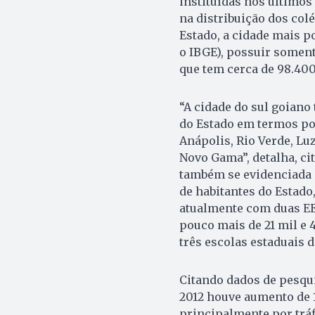
instituídas nos últimos
na distribuição dos col
Estado, a cidade mais p
o IBGE), possuir soment
que tem cerca de 98.40
“A cidade do sul goiano
do Estado em termos po
Anápolis, Rio Verde, Lu
Novo Gama”, detalha, ci
também se evidenciada 
de habitantes do Estad
atualmente com duas EE
pouco mais de 21 mil e 
três escolas estaduais d
Citando dados de pesqui
2012 houve aumento de 
principalmente por tráf