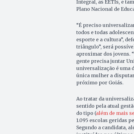
Integral, as EETIs, e t
Plano Nacional de Educa
“É preciso universalizar
todos e todas adolescen
esporte e a cultura”, d
triângulo”, será possív
aproximar dos jovens. “
gente precisa juntar Un
universalização é uma d
única mulher a disputar
próximo por Goiás.
Ao tratar da universaliza
sentido pela atual gest
do tipo (
além de mais se
1.095 escolas geridas pe
Segundo a candidata, a