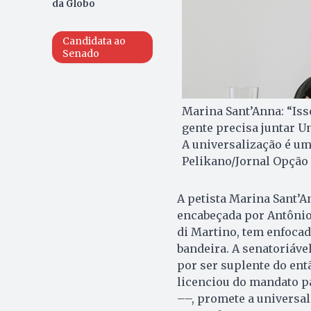
da Globo
Candidata ao
Senado
Marina Sant’Anna: “Isso
gente precisa juntar U
A universalização é um
Pelikano/Jornal Opção
A petista Marina Sant’A
encabeçada por Antônio 
di Martino, tem enfoca
bandeira. A senatoriáve
por ser suplente do ent
licenciou do mandato p
––, promete a universa