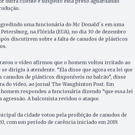
or outra cliente e suspeito está preso aguardando
rodução.
 agredindo uma funcionária do Mc Donald´s em uma
 Petersburg, na Flórida (EUA), no dia 30 de dezembro
ós discutirem sobre a falta de canudos de plásticos
os.
ravou o vídeo afirmou que o homem voltou irritado ao
se dirigiu à atendente. “Ela disse que agora era lei que
s canudos de plásticos disponíveis no balcão”, disse
ra do vídeo, ao jornal The Wasghinton Post. Em
o homem respondeu a funcionária dizendo “que essa lei
 agressão. A balconista revidou o ataque.
icipal da cidade votou pela proibição de canudos de
020, com um período de carência iniciado em 2019.