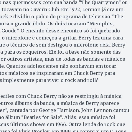
lo nas quermesses com sua banda “The Quarrymen” ou
 tocavam no Cavern Club. Em 1972, Lennon já era um
ock e dividiu o palco do programa de televisão “The
 seu grande ídolo. Os dois tocaram “Memphis,
 Goode”. O encanto desse encontro só foi quebrado
o microfone e começou a gritar. Berry fez uma cara
e o técnico de som desligou o microfone dela. Berry
a para os roqueiros. Ele foi a base não somente das
por outros artistas, mas de todas as bandas e músicos
le. Quantos adolescentes não sonhavam em tocar
antos músicos se inspiraram em Chuck Berry para
simplesmente para viver o rock and roll?
eatles com Chuck Berry não se restringiu à música
utros álbums da banda, a música de Berry aparece
en”, cantada por George Harrison. John Lennon cantou
 álbum “Beatles for Sale”. Aliás, essa música foi
seus últimos shows em 1966. Outra lenda do rock que
ase foi Elvis Presley. Em 1999, eu comprei um CD que