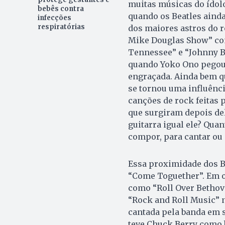
muitas músicas do ído
bebês contra
quando os Beatles ainda
infecções
respiratórias
dos maiores astros do r
Mike Douglas Show” com
Tennessee” e “Johnny B
quando Yoko Ono pegou 
engraçada. Ainda bem qu
se tornou uma influênci
canções de rock feitas 
que surgiram depois de
guitarra igual ele? Qu
compor, para cantar ou 
Essa proximidade dos B
“Come Toguether”. Em o
como “Roll Over Bethov
“Rock and Roll Music” no
cantada pela banda em 
teve Chuck Berry como b