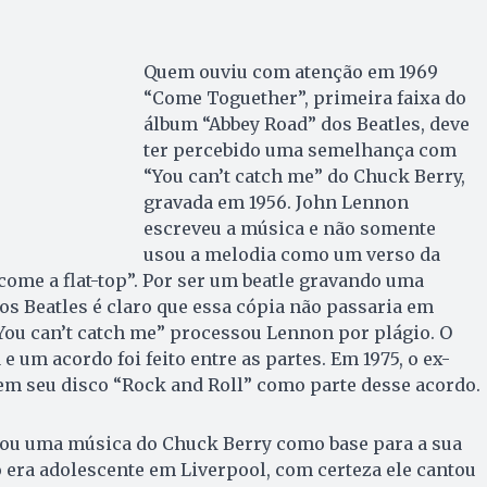
Quem ouviu com atenção em 1969
“Come Toguether”, primeira faixa do
álbum “Abbey Road” dos Beatles, deve
ter percebido uma semelhança com
“You can’t catch me” do Chuck Berry,
gravada em 1956. John Lennon
escreveu a música e não somente
usou a melodia como um verso da
come a flat-top”. Por ser um beatle gravando uma
s Beatles é claro que essa cópia não passaria em
You can’t catch me” processou Lennon por plágio. O
 e um acordo foi feito entre as partes. Em 1975, o ex-
em seu disco “Rock and Roll” como parte desse acordo.
ou uma música do Chuck Berry como base para a sua
 era adolescente em Liverpool, com certeza ele cantou