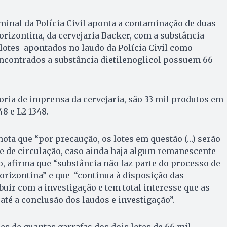
minal da Polícia Civil aponta a contaminação de duas
orizontina, da cervejaria Backer, com a substância
s lotes apontados no laudo da Polícia Civil como
ncontrados a substância dietilenoglicol possuem 66
ria de imprensa da cervejaria, são 33 mil produtos em
48 e L2 1348.
ta que “por precaução, os lotes em questão (…) serão
e de circulação, caso ainda haja algum remanescente
, afirma que “substância não faz parte do processo de
orizontina” e que “continua à disposição das
buir com a investigação e tem total interesse que as
até a conclusão dos laudos e investigação”.
s de quantas garrafas dos dois lotes de 66 mil