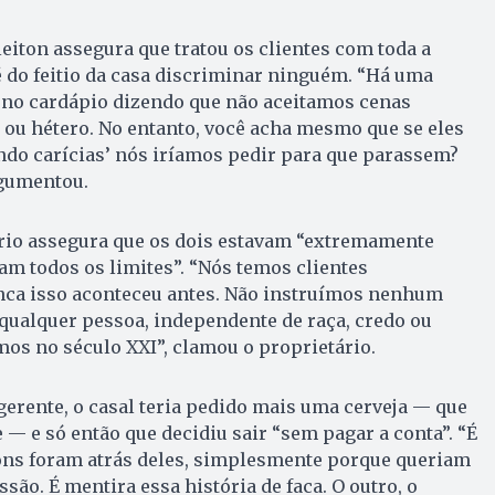
iton assegura que tratou os clientes com toda a
é do feitio da casa discriminar ninguém. “Há uma
no cardápio dizendo que não aceitamos cenas
 ou hétero. No entanto, você acha mesmo que se eles
ndo carícias’ nós iríamos pedir para que parassem?
rgumentou.
ário assegura que os dois estavam “extremamente
am todos os limites”. “Nós temos clientes
nca isso aconteceu antes. Não instruímos nenhum
 qualquer pessoa, independente de raça, credo ou
mos no século XXI”, clamou o proprietário.
erente, o casal teria pedido mais uma cerveja — que
 — e só então que decidiu sair “sem pagar a conta”. “É
ns foram atrás deles, simplesmente porque queriam
são. É mentira essa história de faca. O outro, o