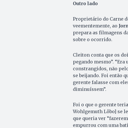
Outro lado
Proprietário do Carne d
veementemente, ao
Jor
prepara as filmagens da
sobre o ocorrido.
Cleiton conta que os doi
pegando mesmo”. “Era u
constrangidos, não pel
se beijando. Foi então q
gerente falasse com ele
diminuíssem”.
Foi o que o gerente teri
Wohlgemuth Lôbo] se lev
que queria ver “fazerem
empurrou com uma batida