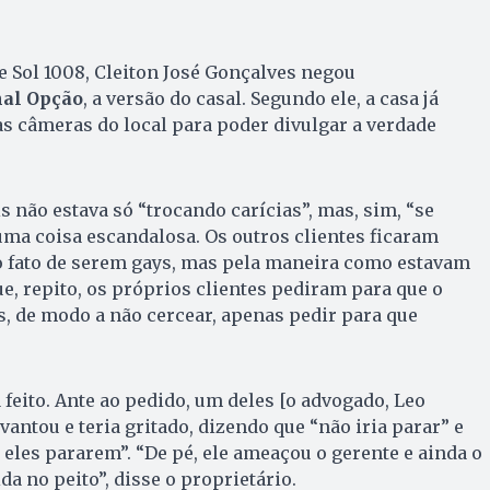
e Sol 1008, Cleiton José Gonçalves negou
nal Opção
, a versão do casal. Segundo ele, a casa já
s câmeras do local para poder divulgar a verdade
s não estava só “trocando carícias”, mas, sim, “se
ma coisa escandalosa. Os outros clientes ficaram
o fato de serem gays, mas pela maneira como estavam
ue, repito, os próprios clientes pediram para que o
s, de modo a não cercear, apenas pedir para que
a feito. Ante ao pedido, um deles [o advogado, Leo
antou e teria gritado, dizendo que “não iria parar” e
 eles pararem”. “De pé, ele ameaçou o gerente e ainda o
 no peito”, disse o proprietário.