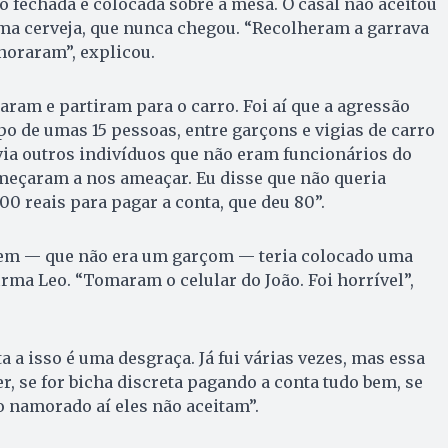
do fechada e colocada sobre a mesa. O casal não aceitou
ma cerveja, que nunca chegou. “Recolheram a garrava
gnoraram”, explicou.
taram e partiram para o carro. Foi aí que a agressão
po de umas 15 pessoas, entre garçons e vigias de carro
via outros indivíduos que não eram funcionários do
meçaram a nos ameaçar. Eu disse que não queria
00 reais para pagar a conta, que deu 80”.
 — que não era um garçom — teria colocado uma
irma Leo. “Tomaram o celular do João. Foi horrível”,
 a isso é uma desgraça. Já fui várias vezes, mas essa
er, se for bicha discreta pagando a conta tudo bem, se
o namorado aí eles não aceitam”.