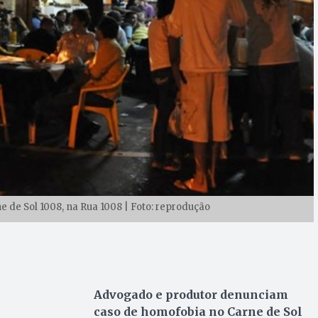
 de Sol 1008, na Rua 1008 | Foto: reprodução
Advogado e produtor denunciam
caso de homofobia no Carne de Sol