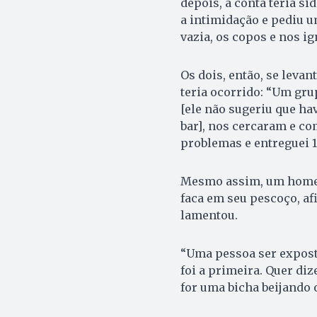
depois, a conta teria si
a intimidação e pediu u
vazia, os copos e nos i
Os dois, então, se levan
teria ocorrido: “Um gru
[ele não sugeriu que ha
bar], nos cercaram e co
problemas e entreguei 1
Mesmo assim, um homem
faca em seu pescoço, af
lamentou.
“Uma pessoa ser exposta
foi a primeira. Quer diz
for uma bicha beijando 