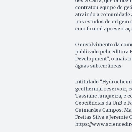
desta Carta, que também
contratou equipe de geó
atraindo a comunidade 
nos estudos de origem e
com formal apresentaçã
O envolvimento da comu
publicado pela editora 
Development”, o mais im
águas subterrâneas.
Intitulado “Hydrochemic
geothermal reservoir, ce
Tassiane Junqueira, e c
Geociências da UnB e Fa
Guimarães Campos, Marc
Freitas Silva e Jeremie 
https://www.sciencedire