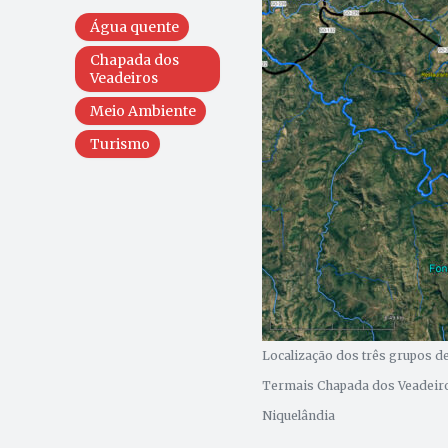
Água quente
Chapada dos
Veadeiros
Meio Ambiente
Turismo
Localização dos três grupos de
Termais Chapada dos Veadeiros
Niquelândia