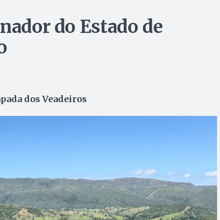
rnador do Estado de
o
apada dos Veadeiros