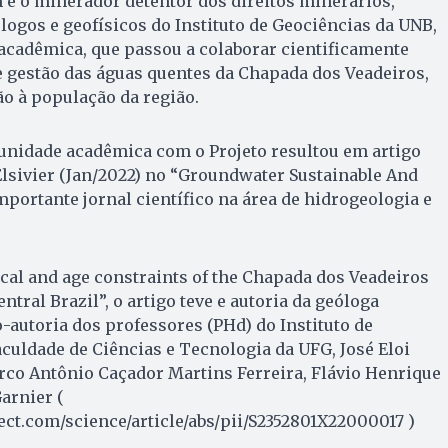
 é o minerador detentor dos direitos minerários,
logos e geofísicos do Instituto de Geociências da UNB,
acadêmica, que passou a colaborar cientificamente
 gestão das águas quentes da Chapada dos Veadeiros,
o à população da região.
nidade acadêmica com o Projeto resultou em artigo
Elsivier (Jan/2022) no “Groundwater Sustainable And
portante jornal científico na área de hidrogeologia e
al and age constraints of the Chapada dos Veadeiros
ntral Brazil”, o artigo teve e autoria da geóloga
o-autoria dos professores (PHd) do Instituto de
culdade de Ciências e Tecnologia da UFG, José Eloi
o Antônio Caçador Martins Ferreira, Flávio Henrique
Garnier (
ct.com/science/article/abs/pii/S2352801X22000017 )