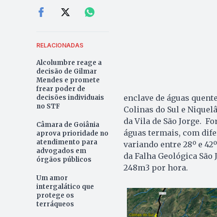
RELACIONADAS
Alcolumbre reage a
decisão de Gilmar
Mendes e promete
frear poder de
enclave de águas quente
decisões individuais
no STF
Colinas do Sul e Niquel
da Vila de São Jorge. F
Câmara de Goiânia
águas termais, com dife
aprova prioridade no
atendimento para
variando entre 28º e 42º
advogados em
da Falha Geológica São
órgãos públicos
248m3 por hora.
Um amor
intergalático que
protege os
terráqueos