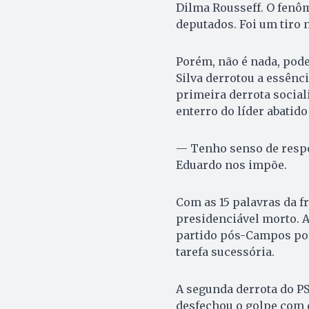
Dilma Rous­seff. O fenô
deputados. Foi um tiro 
Porém, não é nada, pode
Silva derrotou a essênc
primeira derrota social
enterro do líder abatid
— Tenho senso de respo
Eduardo nos impõe.
Com as 15 palavras da fr
presidenciável morto. A
partido pós-Cam­pos por
tarefa sucessória.
A segunda derrota do PS
desfechou o golpe com 