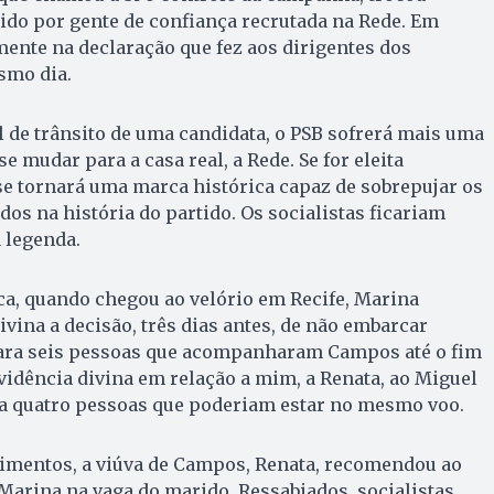
ido por gente de confiança recrutada na Rede. Em
ente na declaração que fez aos dirigentes dos
smo dia.
 de trânsito de uma candidata, o PSB sofrerá mais uma
 mudar para a casa real, a Rede. Se for eleita
se tornará uma marca histórica capaz de sobrepujar os
ados na história do partido. Os socialistas ficariam
 legenda.
ca, quando chegou ao velório em Recife, Marina
ivina a decisão, três dias antes, de não embarcar
ara seis pessoas que acompanharam Campos até o fim
vidência divina em relação a mim, a Renata, ao Miguel
e a quatro pessoas que poderiam estar no mesmo voo.
imentos, a viúva de Campos, Renata, recomendou ao
Marina na vaga do marido. Res­sa­bia­dos, socialistas