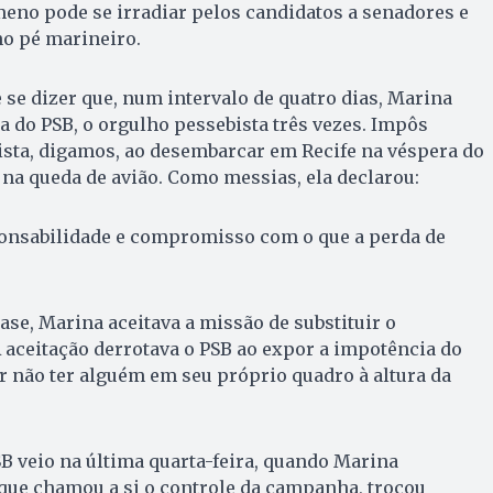
meno pode se irradiar pelos candidatos a senadores e
no pé marineiro.
 se dizer que, num intervalo de quatro dias, Marina
ia do PSB, o orgulho pessebista três vezes. Impôs
ista, digamos, ao desembarcar em Recife na véspera do
o na queda de avião. Como messias, ela declarou:
nsabilidade e compromisso com o que a perda de
ase, Ma­rina aceitava a missão de substituir o
 aceitação derrotava o PSB ao expor a im­potência do
 não ter alguém em seu próprio quadro à altura da
B veio na última quarta-feira, quando Marina
que chamou a si o controle da campanha, trocou