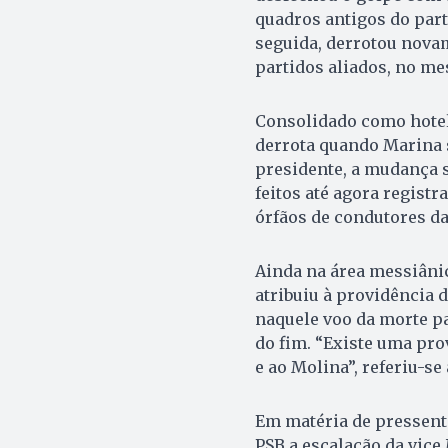
quadros antigos do part
seguida, derrotou novam
partidos aliados, no me
Consolidado como hotel
derrota quando Marina se
presidente, a mudança 
feitos até agora registr
órfãos de condutores da
Ainda na área messiâni
atribuiu à providência d
naquele voo da morte p
do fim. “Existe uma pro
e ao Molina”, referiu-s
Em matéria de pressent
PSB a escalação da vice 