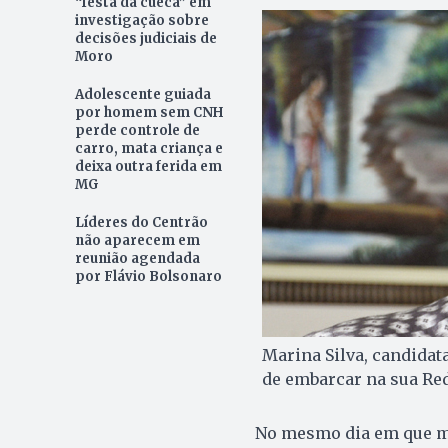
“festa da cueca” em
investigação sobre
decisões judiciais de
Moro
Adolescente guiada
por homem sem CNH
perde controle de
carro, mata criança e
deixa outra ferida em
MG
Líderes do Centrão
não aparecem em
reunião agendada
por Flávio Bolsonaro
Marina Silva, candidat
de embarcar na sua Red
No mesmo dia em que m