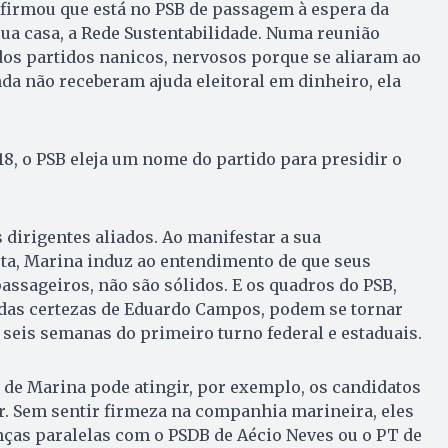
nfirmou que está no PSB de passagem à espera da
sua casa, a Rede Sustenta­bilidade. Numa reunião
dos partidos nanicos, nervosos porque se aliaram ao
a não receberam ajuda eleitoral em dinheiro, ela
8, o PSB eleja um nome do partido para presidir o
 dirigentes aliados. Ao manifestar a sua
sta, Marina induz ao entendimento de que seus
ssageiros, não são sólidos. E os quadros do PSB,
 das certezas de Eduardo Campos, podem se tornar
 seis semanas do primeiro turno federal e estaduais.
de Ma­ri­na pode atingir, por exemplo, os can­didatos
r. Sem sentir firmeza na companhia ma­rineira, eles
ças paralelas com o PSDB de Aé­cio Neves ou o PT de