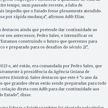
to tempo, num passado recente, a falta de
ais impediu que o Estado fosse plenamente atendido.
ssa por rápida mudança”, afirmou Adib Elias.
ra destacou ainda que pretende dar continuidade ao
r seu antecessor, Pedro Sales, e intensificar os
 “Estamos construindo o futuro que queremos para
o e preparado para os desafios do século 21”,
2023 e, até então, era comandada por Pedro Sales, que
usivamente à presidência da Agência Goiana de
rtes (Goinfra). Sales destacou que este é “o ano da
ou que grandes obras estão sendo preparadas para todo
relação direta com Adib para dar continuidade aos
o Estado”, disse.
para liderar a Seinfra também foi elogiada pelo titular