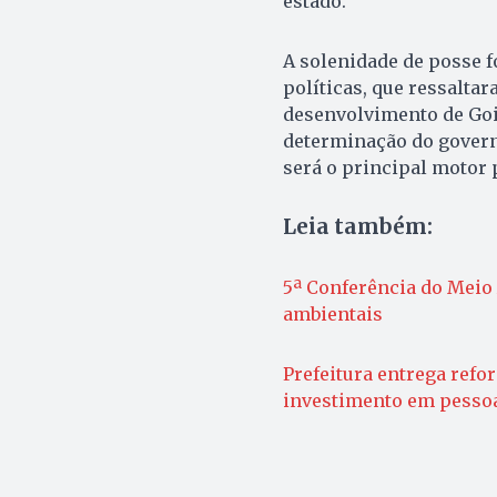
estado.
A solenidade de posse f
políticas, que ressalta
desenvolvimento de Goiá
determinação do govern
será o principal motor 
Leia também:
5ª Conferência do Meio 
ambientais
Prefeitura entrega refo
investimento em pesso