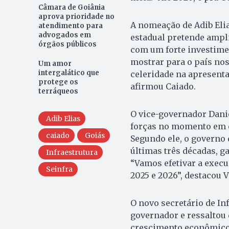
Câmara de Goiânia
aprova prioridade no
A nomeação de Adib El
atendimento para
advogados em
estadual pretende ampli
órgãos públicos
com um forte investime
mostrar para o país nos
Um amor
intergalático que
celeridade na apresenta
protege os
afirmou Caiado.
terráqueos
O vice-governador Danie
Adib Elias
forças no momento em qu
caiado
Goiás
Segundo ele, o governo
últimas três décadas, g
Infraestrutura
“Vamos efetivar a execu
Seinfra
2025 e 2026”, destacou V
O novo secretário de In
governador e ressaltou 
crescimento econômico,