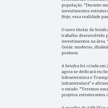
população. “Durante mui
investimentos estrutur
Hoje, essa realidade pa
O novo titular da Seinf
trabalho desenvolvido po
investimentos na área.
Goiás: moderno, dinâmic
pontuou.
A Seinfra foi criada em 
agora se dedicará excl
Infraestrutura e Transpo
infraestrutura” e afirm
o estado. “Teremos uma 
projetos estruturantes d
A escolha de Adib Elias 