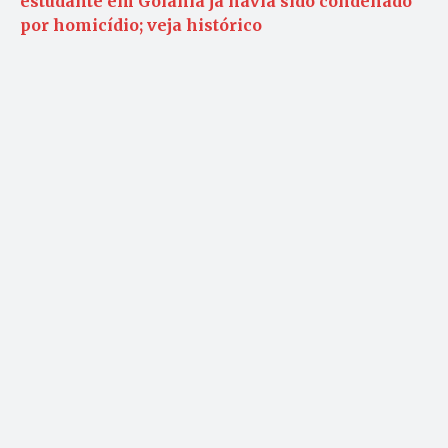
estudante em Goiânia já havia sido condenado
por homicídio; veja histórico