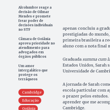
Alcolumbre reage a
decisão de Gilmar
Mendes e promete
frear poder de
decisões individuais
apenas concluiu a grad
no STF
prestigiadas do mundo, 
Câmara de Goiânia
primeira brasileira a r
aprova prioridade no
aluno com a nota final m
atendimento para
advogados em
órgãos públicos
Graduada
summa cum l
Estados Unidos, Sarah 
Um amor
intergalático que
Universidade de Cambrid
protege os
terráqueos
A jornada de Sarah com
escola particular com a
Cambridge
o prazer pelos estudos.
Educação
aprender que me acompa
Cambridge.
Goiânia