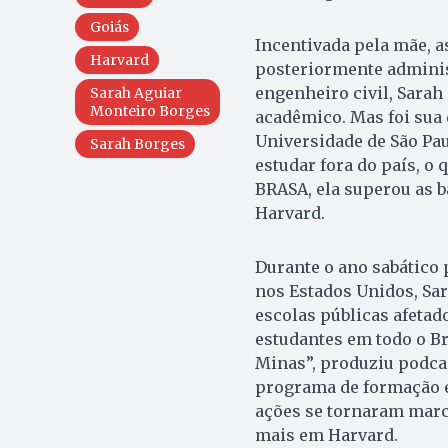
Goiás
Incentivada pela mãe, a
Harvard
posteriormente administ
engenheiro civil, Sarah
Sarah Aguiar
Monteiro Borges
acadêmico. Mas foi sua
Universidade de São Pau
Sarah Borges
estudar fora do país, o
BRASA, ela superou as b
Harvard.
Durante o ano sabático 
nos Estados Unidos, Sa
escolas públicas afetado
estudantes em todo o Br
Minas”, produziu podcas
programa de formação e
ações se tornaram marc
mais em Harvard.