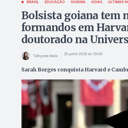
BRASIL
EDUCAÇÃO
GOIÂNIA
GOIÁS
ÚLTIMAS N
Bolsista goiana tem 
formandos em Harvar
doutorado na Univer
25 junho 2025 às 12h45
Tathyane Melo
Sarah Borges conquista Harvard e Camb