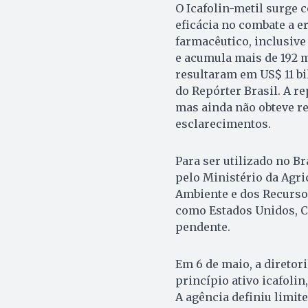
O Icafolin-metil surg
eficácia no combate a e
farmacêutico, inclusiv
e acumula mais de 192 m
resultaram em US$ 11 b
do Repórter Brasil. A r
mas ainda não obteve r
esclarecimentos.
Para ser utilizado no Br
pelo Ministério da Agric
Ambiente e dos Recurso
como Estados Unidos, 
pendente.
Em 6 de maio, a diretor
princípio ativo icafoli
A agência definiu limit