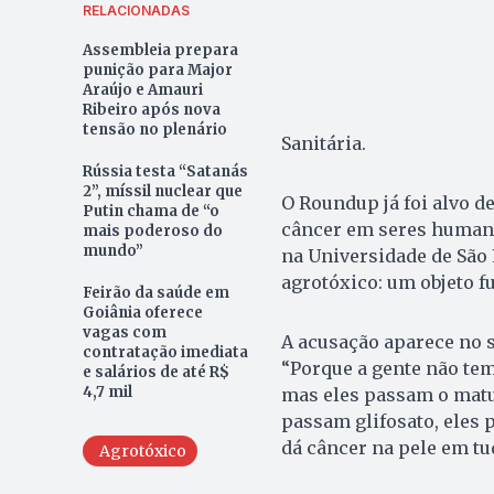
RELACIONADAS
Assembleia prepara
punição para Major
Araújo e Amauri
Ribeiro após nova
tensão no plenário
Sanitária.
Rússia testa “Satanás
2”, míssil nuclear que
O Roundup já foi alvo d
Putin chama de “o
câncer em seres humano
mais poderoso do
mundo”
na Universidade de São 
agrotóxico: um objeto fu
Feirão da saúde em
Goiânia oferece
vagas com
A acusação aparece no s
contratação imediata
“Porque a gente não te
e salários de até R$
4,7 mil
mas eles passam o matur
passam glifosato, eles
dá câncer na pele em tu
Agrotóxico