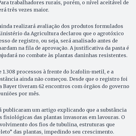
Para trabalhadores rurais, porém, o nível aceitável de
rá três vezes maior.
ainda realizará avaliação dos produtos formulados
Ministério da Agricultura declarou que o agrotóxico
sso de registro, ou seja, será analisado antes de
rdam na fila de aprovação. A justificativa da pasta é
judará no combate às plantas daninhas resistentes.
1.308 processos à frente do Icafolin-metil, e a
bstância ainda não começou. Desde que o registro foi
da Bayer tiveram 62 encontros com órgãos do governo
reuniões por mês.
á publicaram um artigo explicando que a substância
 fisiológicas das plantas invasoras em lavouras. O
olvimento dos fios de tubulina, estruturas que
eto” das plantas, impedindo seu crescimento.