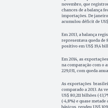
novembro, que registrou 
chances de a balança f
importações. De janeir
acumulou déficit de US$
Em 2013, a balança regis
representava queda de 8
positivo em US$ 19,4 bil
Em 2014, as exportações
na comparação com o a
229,031, com queda anua
As exportações brasilei
comparado a 2013. As v
US$ 80,211 bilhões (-13
(-4,8%) e quase metade 
básicos, rendeu US$ 109,