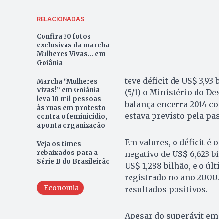
RELACIONADAS
Confira 30 fotos
exclusivas da marcha
Mulheres Vivas... em
Goiânia
teve déficit de US$ 3,9
Marcha “Mulheres
Vivas!” em Goiânia
(5/1) o Ministério do D
leva 10 mil pessoas
balança encerra 2014 com
às ruas em protesto
estava previsto pela pas
contra o feminicídio,
aponta organização
Em valores, o déficit é 
Veja os times
rebaixados para a
negativo de US$ 6,623 b
Série B do Brasileirão
US$ 1,288 bilhão, e o úl
registrado no ano 2000.
Economia
resultados positivos.
Apesar do superávit em