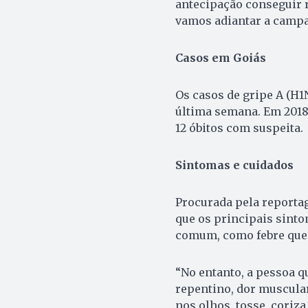
antecipação conseguir r
vamos adiantar a campa
Casos em Goiás
Os casos de gripe A (H
última semana. Em 2018,
12 óbitos com suspeita.
Sintomas e cuidados
Procurada pela reportag
que os principais sint
comum, como febre que d
“No entanto, a pessoa qu
repentino, dor muscular,
nos olhos, tosse, coriza