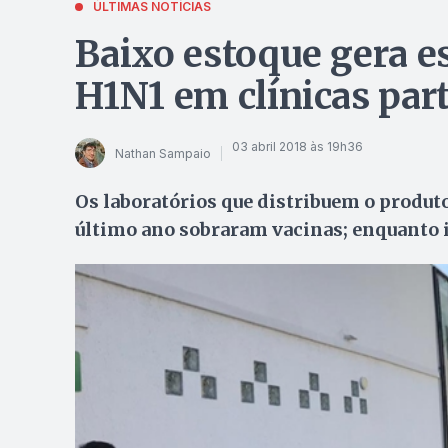
ÚLTIMAS NOTÍCIAS
Baixo estoque gera e
H1N1 em clínicas part
03 abril 2018 às 19h36
Nathan Sampaio
Os laboratórios que distribuem o produ
último ano sobraram vacinas; enquanto 