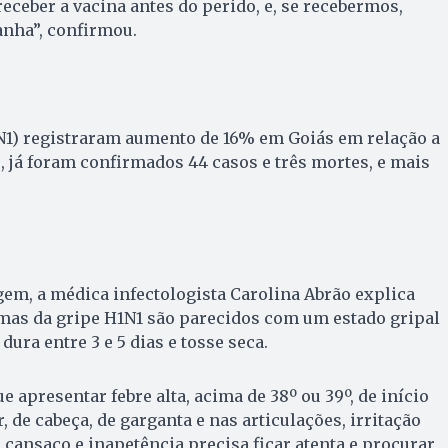
eceber a vacina antes do perido, e, se recebermos,
nha”, confirmou.
1N1) registraram aumento de 16% em Goiás em relação a
 já foram confirmados 44 casos e três mortes, e mais
em, a médica infectologista Carolina Abrão explica
omas da gripe H1N1 são parecidos com um estado gripal
ura entre 3 e 5 dias e tosse seca.
e apresentar febre alta, acima de 38º ou 39º, de início
 de cabeça, de garganta e nas articulações, irritação
, cansaço e inapetência precisa ficar atenta e procurar