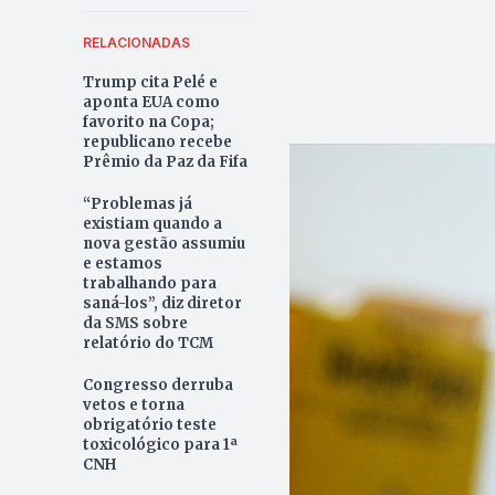
RELACIONADAS
Trump cita Pelé e
aponta EUA como
favorito na Copa;
republicano recebe
Prêmio da Paz da Fifa
“Problemas já
existiam quando a
nova gestão assumiu
e estamos
trabalhando para
saná-los”, diz diretor
da SMS sobre
relatório do TCM
Congresso derruba
vetos e torna
obrigatório teste
toxicológico para 1ª
CNH