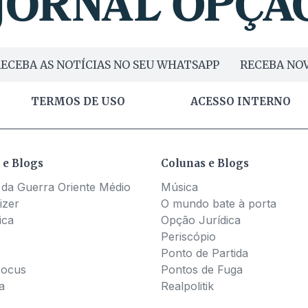
ECEBA AS NOTÍCIAS NO SEU WHATSAPP
RECEBA NOV
TERMOS DE USO
ACESSO INTERNO
 e Blogs
Colunas e Blogs
 da Guerra Oriente Médio
Música
izer
O mundo bate à porta
ica
Opção Jurídica
Periscópio
Ponto de Partida
Pocus
Pontos de Fuga
a
Realpolitik