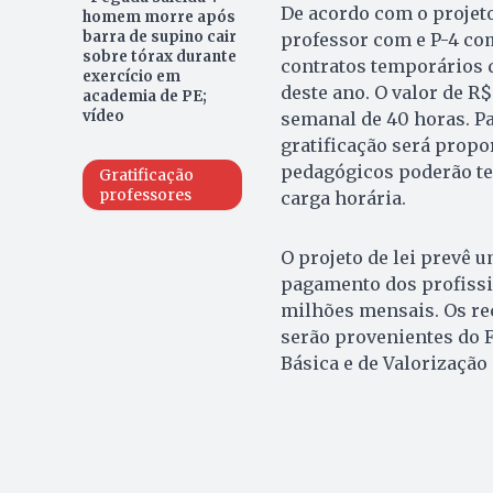
De acordo com o projeto
homem morre após
barra de supino cair
professor com e P-4 com 
sobre tórax durante
contratos temporários q
exercício em
deste ano. O valor de R$
academia de PE;
vídeo
semanal de 40 horas. P
gratificação será prop
pedagógicos poderão te
Gratificação
professores
carga horária.
O projeto de lei prevê 
pagamento dos profissi
milhões mensais. Os rec
serão provenientes do
Básica e de Valorização