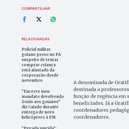
COMPARTILHAR
RELACIONADAS
Policial militar
goiano preso no PA
suspeito de tentar
comprar criança
está afastado da
corporação desde
novembro
A denominada de Gratifi
destinada a professore
"Encerro meu
função de regência em sa
mandato devolvendo
Goiás aos goianos"
beneficiados. Já a Grat
diz Caiado durante
coordenadores pedagógic
entrega de novo
coordenadores.
helicóptero à PM
“Pegada suicida”: