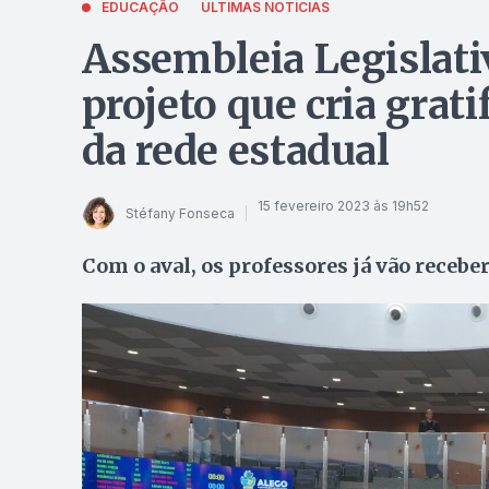
EDUCAÇÃO
ÚLTIMAS NOTÍCIAS
Assembleia Legislati
projeto que cria grat
da rede estadual
15 fevereiro 2023 às 19h52
Stéfany Fonseca
Com o aval, os professores já vão recebe