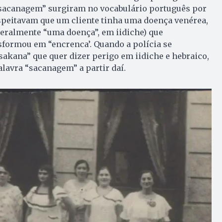
“sacanagem” surgiram no vocabulário português por
speitavam que um cliente tinha uma doença venérea,
teralmente “uma doença”, em iidiche) que
sformou em “encrenca’. Quando a polícia se
akana” que quer dizer perigo em iidiche e hebraico,
lavra “sacanagem” a partir daí.