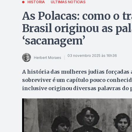
HISTÓRIA
ÚLTIMAS NOTÍCIAS
As Polacas: como o tr
Brasil originou as pal
‘sacanagem’
03 novembro 2025 às 16h36
Herbert Moraes
A história das mulheres judias forçadas a
sobreviver é um capítulo pouco conhecido
inclusive originou diversas palavras do