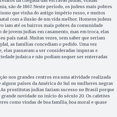
 relatos da chegada das escravas judias, vindas
ia, são de 1867. Neste período, os judeus mais pobres
ismo que vinha do antigo império russo, e muitos
atal com a ilusão de um vida melhor. Homens judeus
vo iam até os bairros mais pobres da comunidade
o de jovens judias em casamento, mas em troca, elas
u país natal. Muitas vezes, sem saber que seriam
gdal, as famílias concediam o pedido. Uma vez
, elas passavam a ser consideradas impuras e
iedade judaica e não podiam sequer ser enterradas
ição nos grandes centros era uma atividade realizada
e alguns países da América do Sul ou mulheres negras
 As prostitutas judias faziam sucesso no Brasil porque
rande novidade no início do século 20. Os cafetões
res como vindas de boa família, boa moral e quase