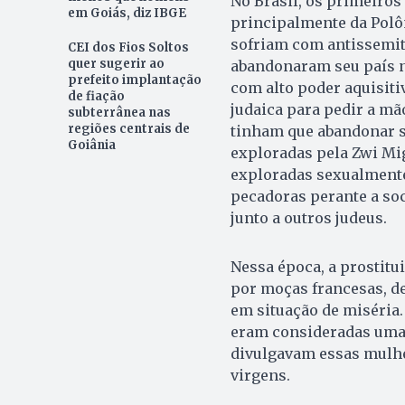
No Brasil, os primeiros
em Goiás, diz IBGE
principalmente da Polôn
sofriam com antissemit
CEI dos Fios Soltos
quer sugerir ao
abandonaram seu país n
prefeito implantação
com alto poder aquisiti
de fiação
judaica para pedir a mã
subterrânea nas
regiões centrais de
tinham que abandonar se
Goiânia
exploradas pela Zwi Mi
exploradas sexualmente
pecadoras perante a soc
junto a outros judeus.
Nessa época, a prostitu
por moças francesas, d
em situação de miséria.
eram consideradas uma g
divulgavam essas mulhe
virgens.