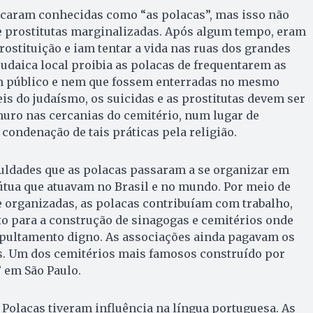
icaram conhecidas como “as polacas”, mas isso não
 prostitutas marginalizadas. Após algum tempo, eram
rostituição e iam tentar a vida nas ruas dos grandes
udaica local proibia as polacas de frequentarem as
em público e nem que fossem enterradas no mesmo
eis do judaísmo, os suicidas e as prostitutas devem ser
muro nas cercanias do cemitério, num lugar de
condenação de tais práticas pela religião.
iculdades que as polacas passaram a se organizar em
útua que atuavam no Brasil e no mundo. Por meio de
 e organizadas, as polacas contribuíam com trabalho,
o para a construção de sinagogas e cemitérios onde
ultamento digno. As associações ainda pagavam os
os. Um dos cemitérios mais famosos construído por
 em São Paulo.
 Polacas tiveram influência na língua portuguesa. As