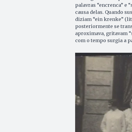
palavras “encrenca” e 
causa delas. Quando su
diziam “ein krenke” (li
posteriormente se tran
aproximava, gritavam “s
com o tempo surgia a pa