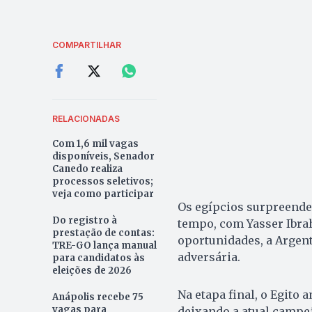
COMPARTILHAR
RELACIONADAS
Com 1,6 mil vagas
disponíveis, Senador
Canedo realiza
processos seletivos;
veja como participar
Os egípcios surpreender
Do registro à
tempo, com Yasser Ibrah
prestação de contas:
oportunidades, a Argent
TRE-GO lança manual
adversária.
para candidatos às
eleições de 2026
Na etapa final, o Egito
Anápolis recebe 75
vagas para
deixando a atual campeã