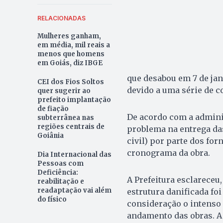
RELACIONADAS
Mulheres ganham,
em média, mil reais a
menos que homens
em Goiás, diz IBGE
que desabou em 7 de jane
CEI dos Fios Soltos
devido a uma série de 
quer sugerir ao
prefeito implantação
de fiação
De acordo com a adminis
subterrânea nas
regiões centrais de
problema na entrega das
Goiânia
civil) por parte dos fo
cronograma da obra.
Dia Internacional das
Pessoas com
Deficiência:
A Prefeitura esclareceu
reabilitação e
readaptação vai além
estrutura danificada fo
do físico
consideração o intenso 
andamento das obras. A 