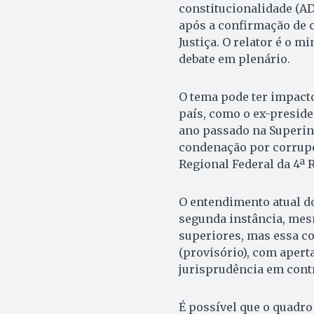
constitucionalidade (A
após a confirmação de 
Justiça. O relator é o m
debate em plenário.
O tema pode ter impacto
país, como o ex-presiden
ano passado na Superint
condenação por corrupç
Regional Federal da 4ª R
O entendimento atual d
segunda instância, mesm
superiores, mas essa c
(provisório), com aperta
jurisprudência em cont
É possível que o quadro