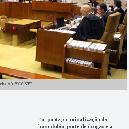
Nelson Jr./SCO/STF
Em pauta, criminalização da
homofobia, porte de drogas e a