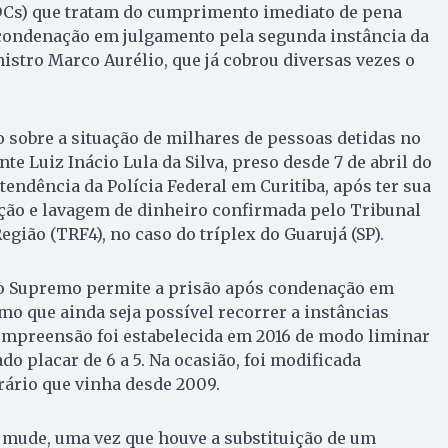
DCs) que tratam do cumprimento imediato de pena
condenação em julgamento pela segunda instância da
inistro Marco Aurélio, que já cobrou diversas vezes o
 sobre a situação de milhares de pessoas detidas no
te Luiz Inácio Lula da Silva, preso desde 7 de abril do
endência da Polícia Federal em Curitiba, após ter sua
ão e lavagem de dinheiro confirmada pelo Tribunal
egião (TRF4), no caso do tríplex do Guarujá (SP).
o Supremo permite a prisão após condenação em
o que ainda seja possível recorrer a instâncias
ompreensão foi estabelecida em 2016 de modo liminar
do placar de 6 a 5. Na ocasião, foi modificada
rário que vinha desde 2009.
 mude, uma vez que houve a substituição de um