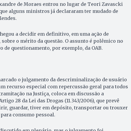
xandre de Moraes entrou no lugar de Teori Zavascki
que alguns ministros já declararam ter mudado de
Mendes.
hegou a decidir em definitivo, em uma ação de
, sobre o mérito da questão. O assunto é polêmico no
vo de questionamento, por exemplo, da OAB.
marcado o julgamento da descriminalização de usuário
 um recurso especial com repercussão geral para todos
tramitação na Justiça, coloca em discussão a
rtigo 28 da Lei das Drogas (11.343/2006), que prevê
ir, guardar, tiver em depósito, transportar ou trouxer
s para consumo pessoal.
discutido em plenário, mas o julgamento foi