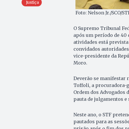
Justiça
Foto: Nelson Jr./SCO/ST
O Supremo Tribunal Feder
após um período de 40 d
atividades está previst
convidados autoridades 
vice-presidente da Repú
Moro.
Deverão se manifestar n
Toffoli, a procuradora-
Ordem dos Advogados do 
pauta de julgamentos e
Neste ano, o STF prete
pautados para as sessõ
prisão após o fim dos r