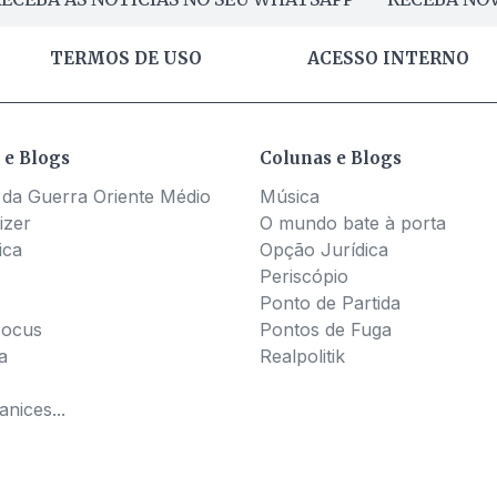
TERMOS DE USO
ACESSO INTERNO
 e Blogs
Colunas e Blogs
 da Guerra Oriente Médio
Música
izer
O mundo bate à porta
ica
Opção Jurídica
Periscópio
Ponto de Partida
Pocus
Pontos de Fuga
a
Realpolitik
nices...