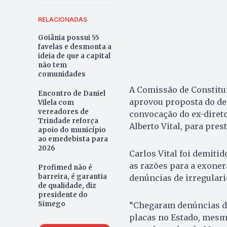
RELACIONADAS
Goiânia possui 55
favelas e desmonta a
ideia de que a capital
não tem
comunidades
A Comissão de Constitui
Encontro de Daniel
aprovou proposta do dep
Vilela com
vereadores de
convocação do ex-direto
Trindade reforça
Alberto Vital, para pres
apoio do município
ao emedebista para
2026
Carlos Vital foi demiti
as razões para a exoner
Profimed não é
barreira, é garantia
denúncias de irregular
de qualidade, diz
presidente do
Simego
“Chegaram denúncias de
placas no Estado, mesm