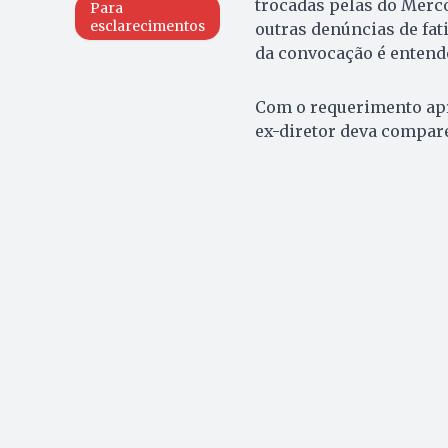
trocadas pelas do Merco
Para
esclarecimentos
outras denúncias de fat
da convocação é entend
Com o requerimento apro
ex-diretor deva compar