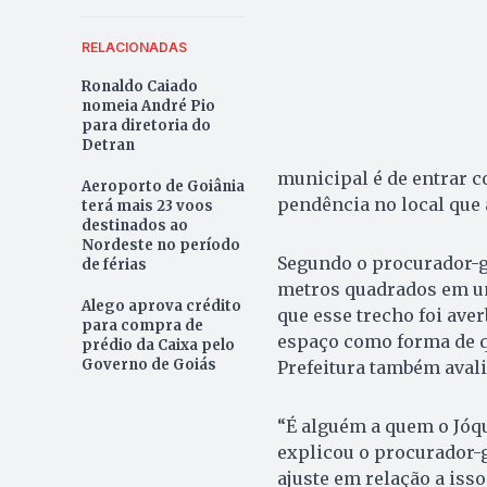
RELACIONADAS
Ronaldo Caiado
nomeia André Pio
para diretoria do
Detran
municipal é de entrar c
Aeroporto de Goiânia
pendência no local que 
terá mais 23 voos
destinados ao
Nordeste no período
Segundo o procurador-g
de férias
metros quadrados em um
Alego aprova crédito
que esse trecho foi ave
para compra de
espaço como forma de qu
prédio da Caixa pelo
Governo de Goiás
Prefeitura também avali
“É alguém a quem o Jóque
explicou o procurador-
ajuste em relação a iss