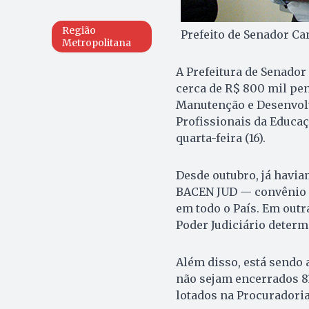
Região
Prefeito de Senador Ca
Metropolitana
A Prefeitura de Senador
cerca de R$ 800 mil pen
Manutenção e Desenvolv
Profissionais da Educa
quarta-feira (16).
Desde outubro, já havi
BACEN JUD — convênio f
em todo o País. Em outr
Poder Judiciário determ
Além disso, está sendo a
não sejam encerrados 8
lotados na Procuradori