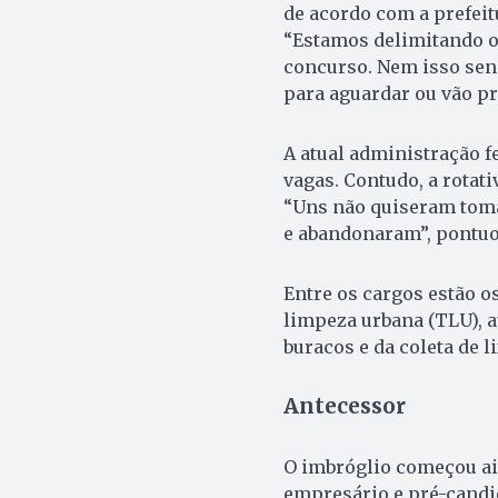
de acordo com a prefeitu
“Estamos delimitando o
concurso. Nem isso sen
para aguardar ou vão pr
A atual administração fe
vagas. Contudo, a rotat
“Uns não quiseram tom
e abandonaram”, pontuo
Entre os cargos estão o
limpeza urbana (TLU), au
buracos e da coleta de li
Antecessor
O imbróglio começou ai
empresário e pré-candid