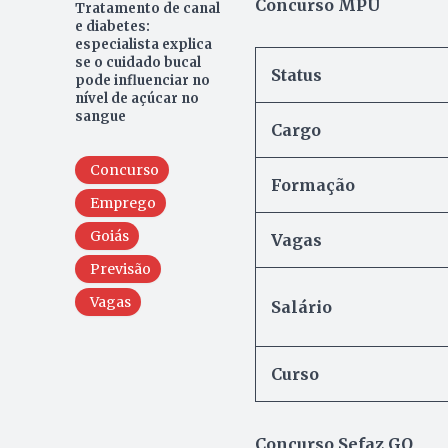
Concurso MPU
Tratamento de canal
e diabetes:
especialista explica
se o cuidado bucal
Status
pode influenciar no
nível de açúcar no
sangue
Cargo
Concurso
Formação
Emprego
Goiás
Vagas
Previsão
Vagas
Salário
Curso
Concurso Sefaz GO