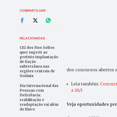
COMPARTILHAR
RELACIONADAS
CEI dos Fios Soltos
quer sugerir ao
prefeito implantação
de fiação
subterrânea nas
dos concursos abertos e
regiões centrais de
Goiânia
Leia também:
Concurs
Dia Internacional das
a 26/1
Pessoas com
Deficiência:
reabilitação e
Veja oportunidades pre
readaptação vai além
do físico