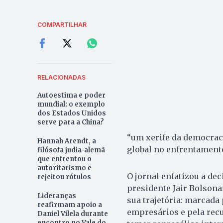
COMPARTILHAR
RELACIONADAS
Autoestima e poder
mundial: o exemplo
dos Estados Unidos
serve para a China?
“um xerife da democraci
Hannah Arendt, a
global no enfrentamento
filósofa judia-alemã
que enfrentou o
autoritarismo e
O jornal enfatizou a de
rejeitou rótulos
presidente Jair Bolsona
Lideranças
sua trajetória: marcada 
reafirmam apoio a
empresários e pela recu
Daniel Vilela durante
encontro no Vale do