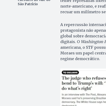
temer represálias inte
São Patrício
norte-americano, e reaf
recuar um milímetro se
A repercussão internaci
protagonista não apena
global sobre democracia
digitais. O
Washington P
americana, o STF possui
Moraes um papel central
regime democrático.