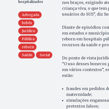
hospitalizados
nos braços, exigindo a
criança viva, o que tem
usuários do SUS”, diz Su
Advogada
bebês
Diante de episódios com
Jurídico
em estados e municípios
reborn em hospitais púb
Pública
recursos da saúde e pro
reborn
Saúde
Social
Do ponto de vista jurídi
“O uso desses bonecos p
em vários contextos”, ex
estão:
fraudes em pedidos de
maternidade;
simulações enganosas
pretextos falsos;