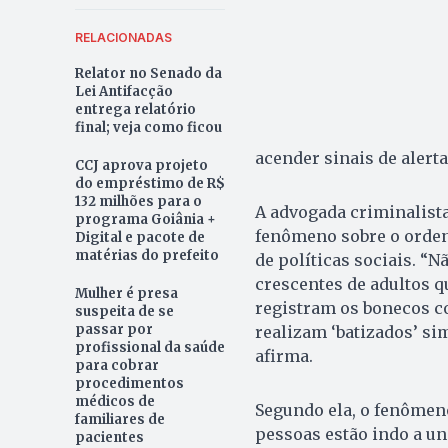
RELACIONADAS
Relator no Senado da
Lei Antifacção
entrega relatório
final; veja como ficou
acender sinais de alerta
CCJ aprova projeto
do empréstimo de R$
132 milhões para o
A advogada criminalista
programa Goiânia +
fenômeno sobre o orden
Digital e pacote de
matérias do prefeito
de políticas sociais. “
crescentes de adultos 
Mulher é presa
registram os bonecos co
suspeita de se
passar por
realizam ‘batizados’ sim
profissional da saúde
afirma.
para cobrar
procedimentos
médicos de
Segundo ela, o fenômen
familiares de
pessoas estão indo a u
pacientes