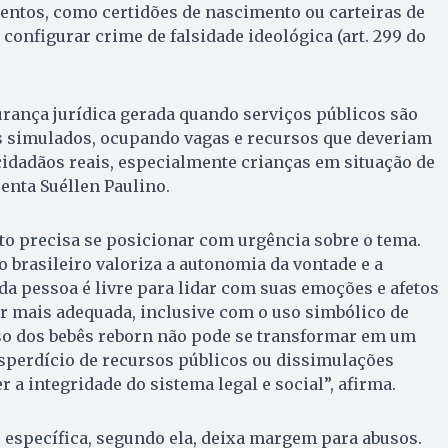
entos, como certidões de nascimento ou carteiras de
 configurar crime de falsidade ideológica (art. 299 do
urança jurídica gerada quando serviços públicos são
 simulados, ocupando vagas e recursos que deveriam
cidadãos reais, especialmente crianças em situação de
centa Suéllen Paulino.
ito precisa se posicionar com urgência sobre o tema.
 brasileiro valoriza a autonomia da vontade e a
ada pessoa é livre para lidar com suas emoções e afetos
r mais adequada, inclusive com o uso simbólico de
uso dos bebês reborn não pode se transformar em um
sperdício de recursos públicos ou dissimulações
a integridade do sistema legal e social”, afirma.
 específica, segundo ela, deixa margem para abusos.