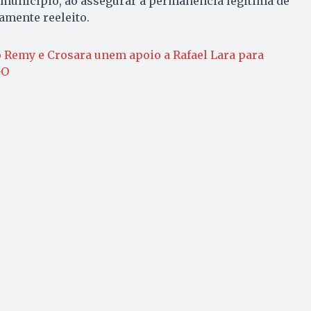
o município, ao assegurar a permanência legítima de
amente reeleito.
 Remy e Crosara unem apoio a Rafael Lara para
GO