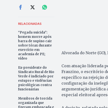
RELACIONADAS
“Pegada suicida”:
homem morre após
barra de supino cair
sobre tórax durante
exercício em
Alvorada do Norte (GO),
academia de PE;
vídeo
Com atuação liderada 
Ex-presidente do
Frauzino, o escritório 
Sindicato Rural de Rio
Verde é indiciado por
específico na rejeição 
estupro e violências
configuração da inelegi
psicológicas contra
argumentação jurídica 
funcionárias
especial eleitoral apre
Membros de torcida
organizada que
fizeram emboscada e
A decisão, relatada pel