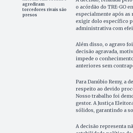
agrediram
o acórdão do TRE-GO en
torcedores rivais são
especialmente após as m
presos
exigir dolo específico 
administrativa com efeit
Além disso, o agravo fo
decisão agravada, motiv
impede o conhecimento 
anteriores sem contrapo
Para Danúbio Remy, a de
respeito ao devido proce
Nosso trabalho foi demo
gestor. A Justiça Eleito
sólidos, garantindo a s
A decisão representa nã