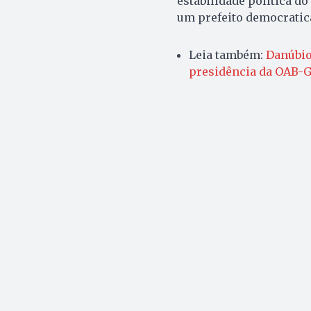
estabilidade política d
um prefeito democratic
Leia também:
Danúbio
presidência da OAB-