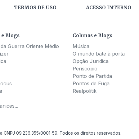
TERMOS DE USO
ACESSO INTERNO
 e Blogs
Colunas e Blogs
 da Guerra Oriente Médio
Música
izer
O mundo bate à porta
ica
Opção Jurídica
Periscópio
Ponto de Partida
Pocus
Pontos de Fuga
a
Realpolitik
nices...
a CNPJ 09.236.355/0001-59. Todos os direitos reservados.