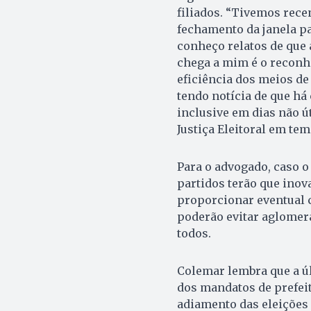
filiados. “Tivemos rece
fechamento da janela p
conheço relatos de que 
chega a mim é o reconh
eficiência dos meios de
tendo notícia de que há 
inclusive em dias não ú
Justiça Eleitoral em te
Para o advogado, caso o
partidos terão que inov
proporcionar eventual c
poderão evitar aglomera
todos.
Colemar lembra que a ú
dos mandatos de prefeit
adiamento das eleições 