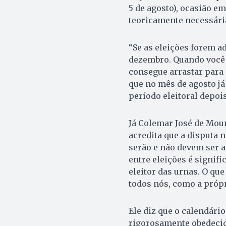
5 de agosto), ocasião e
teoricamente necessária
“Se as eleições forem a
dezembro. Quando você 
consegue arrastar para 
que no mês de agosto já 
período eleitoral depoi
Já Colemar José de Mour
acredita que a disputa n
serão e não devem ser a
entre eleições é signif
eleitor das urnas. O qu
todos nós, como a próp
Ele diz que o calendári
rigorosamente obedecido,