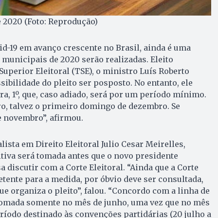
 2020 (Foto: Reprodução)
d-19 em avanço crescente no Brasil, ainda é uma
s municipais de 2020 serão realizadas. Eleito
Superior Eleitoral (TSE), o ministro Luís Roberto
sibilidade do pleito ser posposto. No entanto, ele
ra, 1º, que, caso adiado, será por um período mínimo.
ro, talvez o primeiro domingo de dezembro. Se
de novembro”, afirmou.
ista em Direito Eleitoral Julio Cesar Meirelles,
tiva será tomada antes que o novo presidente
discutir com a Corte Eleitoral. “Ainda que a Corte
etente para a medida, por óbvio deve ser consultada,
ue organiza o pleito”, falou. “Concordo com a linha de
 tomada somente no mês de junho, uma vez que no mês
eríodo destinado às convenções partidárias (20 julho a