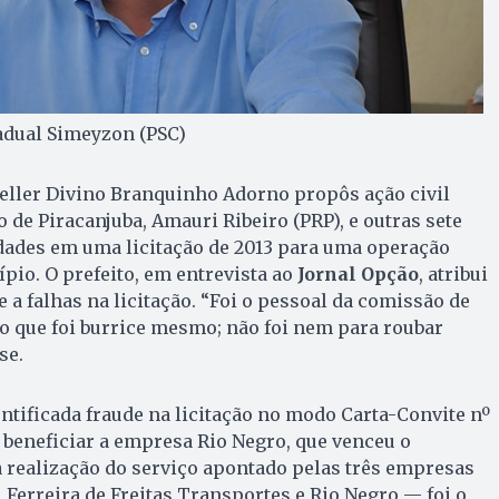
tadual Simeyzon (PSC)
eller Divino Branquinho Adorno propôs ação civil
o de Piracanjuba, Amauri Ribeiro (PRP), e outras sete
dades em uma licitação de 2013 para uma operação
pio. O prefeito, em entrevista ao
Jornal Opção
, atribui
 a falhas na licitação. “Foi o pessoal da comissão de
to que foi burrice mesmo; não foi nem para roubar
se.
entificada fraude na licitação no modo Carta-Convite nº
e beneficiar a empresa Rio Negro, que venceu o
a realização do serviço apontado pelas três empresas
Ferreira de Freitas Transportes e Rio Negro — foi o