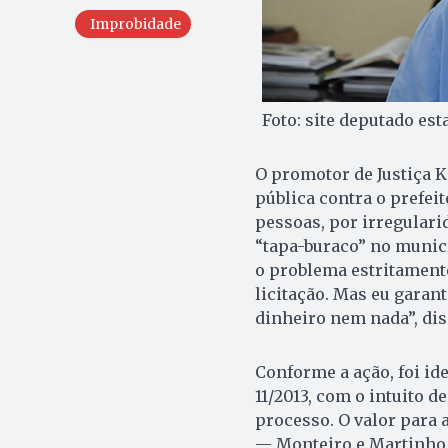
Improbidade
Foto: site deputado es
O promotor de Justiça K
pública contra o prefeit
pessoas, por irregulari
“tapa-buraco” no municí
o problema estritamente
licitação. Mas eu garan
dinheiro nem nada”, dis
Conforme a ação, foi id
11/2013, com o intuito d
processo. O valor para 
— Monteiro e Martinho, 